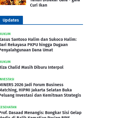
Curi Ikan
Updates
HUKUM
Kasus Santoso Halim dan Sukoco Halim:
Dari Rekayasa PKPU hingga Dugaan
Penyalahgunaan Dana Umat
HUKUM
Riza Chalid Masih Diburu Interpol
INVESTASI
MINERS 2026 Jadi Forum Business
Matching, HIPMI Jakarta Selatan Buka
Peluang Investasi dan Kemitraan Strategis
KESEHATAN
Prof. Dasaad Menangis: Bongkar Sisi Gelap
Medis di Balik Kematian Pasien BPJS