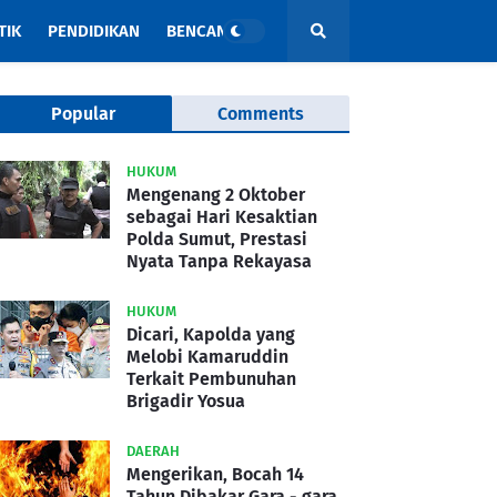
TIK
PENDIDIKAN
BENCANA
Popular
Comments
HUKUM
Mengenang 2 Oktober
sebagai Hari Kesaktian
Polda Sumut, Prestasi
Nyata Tanpa Rekayasa
HUKUM
Dicari, Kapolda yang
Melobi Kamaruddin
Terkait Pembunuhan
Brigadir Yosua
DAERAH
Mengerikan, Bocah 14
Tahun Dibakar Gara - gara