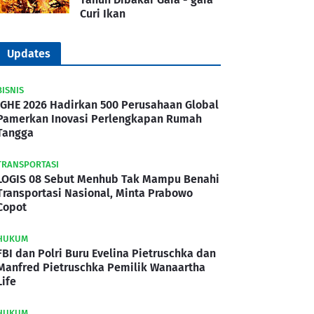
Curi Ikan
Updates
BISNIS
IGHE 2026 Hadirkan 500 Perusahaan Global
Pamerkan Inovasi Perlengkapan Rumah
Tangga
TRANSPORTASI
LOGIS 08 Sebut Menhub Tak Mampu Benahi
Transportasi Nasional, Minta Prabowo
Copot
HUKUM
FBI dan Polri Buru Evelina Pietruschka dan
Manfred Pietruschka Pemilik Wanaartha
Life
HUKUM