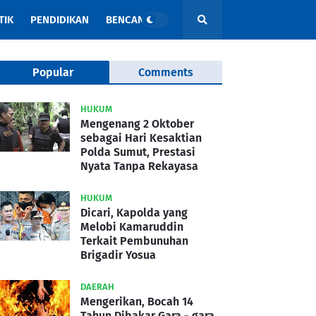
TIK
PENDIDIKAN
BENCANA
Popular
Comments
HUKUM
Mengenang 2 Oktober
sebagai Hari Kesaktian
Polda Sumut, Prestasi
Nyata Tanpa Rekayasa
HUKUM
Dicari, Kapolda yang
Melobi Kamaruddin
Terkait Pembunuhan
Brigadir Yosua
DAERAH
Mengerikan, Bocah 14
Tahun Dibakar Gara - gara