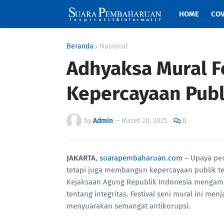
HOME
COV
Beranda
Nasional
Adhyaksa Mural 
Kepercayaan Publ
by
Admin
—
Maret 20, 2025
0
JAKARTA
,
suarapembaharuan.com
– Upaya pe
tetapi juga membangun kepercayaan publik ter
Kejaksaan Agung Republik Indonesia mengam
tentang integritas. Festival seni mural ini 
menyuarakan semangat antikorupsi.