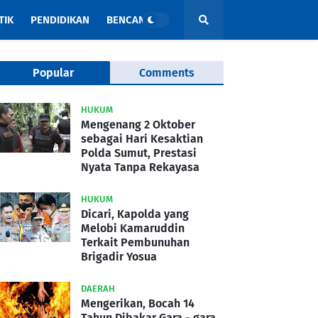
TIK
PENDIDIKAN
BENCANA
Popular
Comments
HUKUM
Mengenang 2 Oktober
sebagai Hari Kesaktian
Polda Sumut, Prestasi
Nyata Tanpa Rekayasa
HUKUM
Dicari, Kapolda yang
Melobi Kamaruddin
Terkait Pembunuhan
Brigadir Yosua
DAERAH
Mengerikan, Bocah 14
Tahun Dibakar Gara - gara