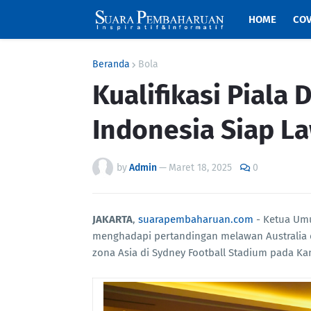
HOME
COV
Beranda
Bola
Kualifikasi Piala
Indonesia Siap La
by
Admin
—
Maret 18, 2025
0
JAKARTA
,
suarapembaharuan.com
- Ketua Umu
menghadapi pertandingan melawan Australia da
zona Asia di Sydney Football Stadium pada Kam