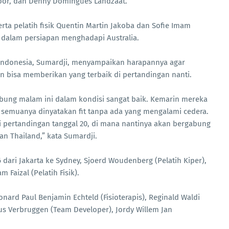
oor, dan Denny Domingues Landzaat.
erta pelatih fisik Quentin Martin Jakoba dan Sofie Imam
n dalam persiapan menghadapi Australia.
 Indonesia, Sumardji, menyampaikan harapannya agar
in bisa memberikan yang terbaik di pertandingan nanti.
bung malam ini dalam kondisi sangat baik. Kemarin mereka
semuanya dinyatakan fit tanpa ada yang mengalami cedera.
 pertandingan tanggal 20, di mana nantinya akan bergabung
n Thailand,” kata Sumardji.
 dari Jakarta ke Sydney, Sjoerd Woudenberg (Pelatih Kiper),
m Faizal (Pelatih Fisik).
onard Paul Benjamin Echteld (Fisioterapis), Reginald Waldi
us Verbruggen (Team Developer), Jordy Willem Jan