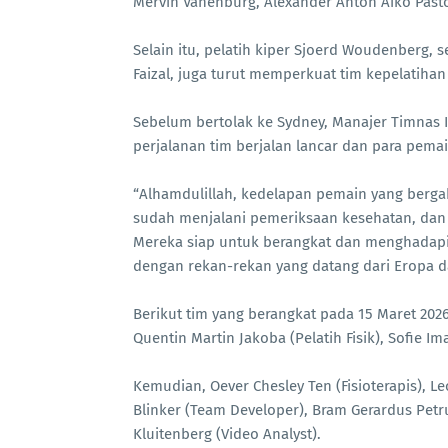
Mervin Vanenburg, Alexander Anton Aiko Past
Selain itu, pelatih kiper Sjoerd Woudenberg, s
Faizal, juga turut memperkuat tim kepelatiha
Sebelum bertolak ke Sydney, Manajer Timnas
perjalanan tim berjalan lancar dan para pema
“Alhamdulillah, kedelapan pemain yang berga
sudah menjalani pemeriksaan kesehatan, dan 
Mereka siap untuk berangkat dan menghadapi
dengan rekan-rekan yang datang dari Eropa da
Berikut tim yang berangkat pada 15 Maret 2026
Quentin Martin Jakoba (Pelatih Fisik), Sofie Ima
Kemudian, Oever Chesley Ten (Fisioterapis), Le
Blinker (Team Developer), Bram Gerardus Petr
Kluitenberg (Video Analyst).