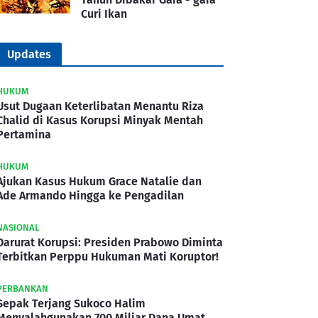
Curi Ikan
Updates
HUKUM
Usut Dugaan Keterlibatan Menantu Riza
Chalid di Kasus Korupsi Minyak Mentah
Pertamina
HUKUM
Ajukan Kasus Hukum Grace Natalie dan
Ade Armando Hingga ke Pengadilan
NASIONAL
Darurat Korupsi: Presiden Prabowo Diminta
Terbitkan Perppu Hukuman Mati Koruptor!
PERBANKAN
Sepak Terjang Sukoco Halim
Menyalahgunakan 700 Miliar Dana Umat