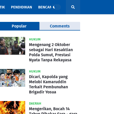
TIK
PENDIDIKAN
BENCANA
Popular
Comments
HUKUM
Mengenang 2 Oktober
sebagai Hari Kesaktian
Polda Sumut, Prestasi
Nyata Tanpa Rekayasa
HUKUM
Dicari, Kapolda yang
Melobi Kamaruddin
Terkait Pembunuhan
Brigadir Yosua
DAERAH
Mengerikan, Bocah 14
Tahun Dibakar Gara - gara