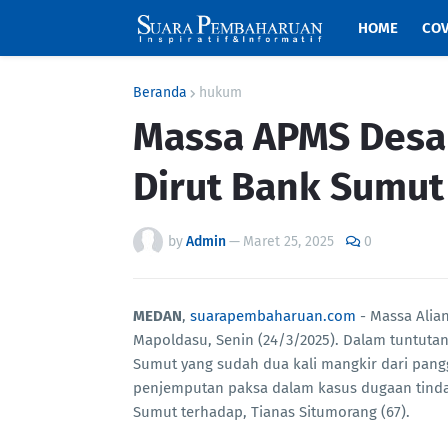
HOME
COV
Beranda
hukum
Massa APMS Desa
Dirut Bank Sumut
by
Admin
—
Maret 25, 2025
0
MEDAN
,
suarapembaharuan.com
- Massa Ali
Mapoldasu, Senin (24/3/2025). Dalam tuntut
Sumut yang sudah dua kali mangkir dari pang
penjemputan paksa dalam kasus dugaan tind
Sumut terhadap, Tianas Situmorang (67).