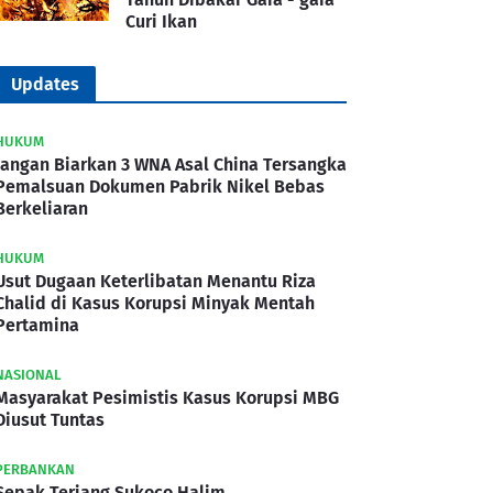
Curi Ikan
Updates
HUKUM
Jangan Biarkan 3 WNA Asal China Tersangka
Pemalsuan Dokumen Pabrik Nikel Bebas
Berkeliaran
HUKUM
Usut Dugaan Keterlibatan Menantu Riza
Chalid di Kasus Korupsi Minyak Mentah
Pertamina
NASIONAL
Masyarakat Pesimistis Kasus Korupsi MBG
Diusut Tuntas
PERBANKAN
Sepak Terjang Sukoco Halim