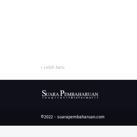
Lebih baru
©2022 -
suarapembaharuan.com