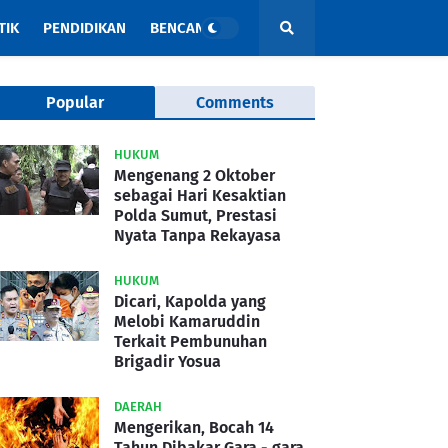
TIK
PENDIDIKAN
BENCANA
Popular
Comments
HUKUM
Mengenang 2 Oktober
sebagai Hari Kesaktian
Polda Sumut, Prestasi
Nyata Tanpa Rekayasa
HUKUM
Dicari, Kapolda yang
Melobi Kamaruddin
Terkait Pembunuhan
Brigadir Yosua
DAERAH
Mengerikan, Bocah 14
Tahun Dibakar Gara - gara