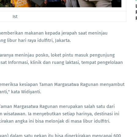
Ist
a memberikan makanan kepada jerapah saat meninjau
ibur hari raya idulfitri, Jakarta.
ntaranya meninjau posko, loket pintu masuk pengunjung
usat Informasi, klinik dan ruang laktasi, tempat pengelolaan
 memeriksa kesiapan Taman Margasatwa Ragunan menyambut
nti," kata Widiyanti.
, Taman Margasatwa Ragunan merupakan salah satu dari
an wisatawan. Ia menyebutkan setiap harinya, destinasi ini
rakan angka ini bisa melonjak di masa libur idulfitri.
wan) dalam satu pekan itu bisa diperkirakan mencapai 600