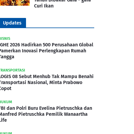
Curi Ikan
Updates
BISNIS
IGHE 2026 Hadirkan 500 Perusahaan Global
Pamerkan Inovasi Perlengkapan Rumah
Tangga
TRANSPORTASI
LOGIS 08 Sebut Menhub Tak Mampu Benahi
Transportasi Nasional, Minta Prabowo
Copot
HUKUM
FBI dan Polri Buru Evelina Pietruschka dan
Manfred Pietruschka Pemilik Wanaartha
Life
HUKUM