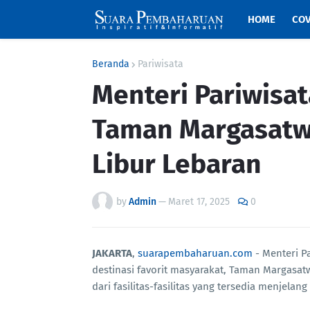
HOME
COV
Beranda
Pariwisata
Menteri Pariwisat
Taman Margasatw
Libur Lebaran
by
Admin
—
Maret 17, 2025
0
JAKARTA
,
suarapembaharuan.com
- Menteri P
destinasi favorit masyarakat, Taman Margasa
dari fasilitas-fasilitas yang tersedia menjelang l