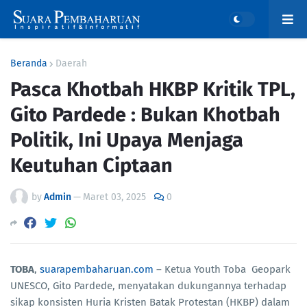
Beranda
Daerah
Pasca Khotbah HKBP Kritik TPL,
Gito Pardede : Bukan Khotbah
Politik, Ini Upaya Menjaga
Keutuhan Ciptaan
by
Admin
—
Maret 03, 2025
0
TOBA
,
suarapembaharuan.com
– Ketua Youth Toba Geopark
UNESCO, Gito Pardede, menyatakan dukungannya terhadap
sikap konsisten Huria Kristen Batak Protestan (HKBP) dalam