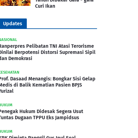
Curi Ikan
Updates
NASIONAL
Ranperpres Pelibatan TNI Atasi Terorisme
Dinilai Berpotensi Distorsi Supremasi Sipil
dan Demokrasi
KESEHATAN
Prof. Dasaad Menangis: Bongkar Sisi Gelap
Medis di Balik Kematian Pasien BPJS
Yurizal
HUKUM
Penegak Hukum Didesak Segera Usut
Tuntas Dugaan TPPU Eks Jampidsus
HUKUM
KPK Diminta Panggil Gus Ipul Soal