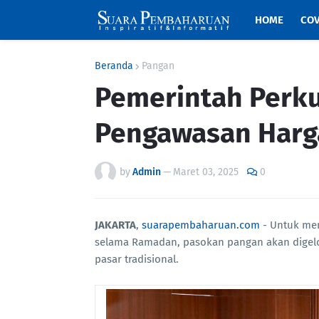
HOME
COV
Beranda
Pangan
Pemerintah Perk
Pengawasan Harg
by
Admin
—
Maret 03, 2025
0
JAKARTA
,
suarapembaharuan.com
- Untuk me
selama Ramadan, pasokan pangan akan digel
pasar tradisional.