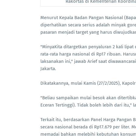
Rakortas di Kementerian Koordinat
Menurut Kepala Badan Pangan Nasional (Bapana
diperhatikan secara serius adalah minyak go
pasaran menjadi target yang harus diwujudka
"MinyaKita ditargetkan penyaluran 2 kali lipat
rata-rata harga nasional di Rp17 ribuan. Harus
laksanakan ini," jawab Arief saat diwawancar
Jakarta.
Dikatakannya, mulai Kamis (27/2/2025), Kapolr
"Beliau sampaikan mulai besok akan ditertibk
Eceran Tertinggi). Tidak boleh lebih dari itu," l
Terkait itu, berdasarkan Panel Harga Pangan B
secara nasional berada di Rp17.679 per liter. 
memadai bahkan melebihi kebutuhan konsums