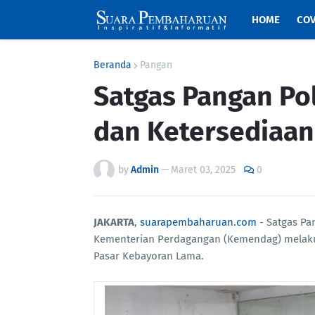
HOME
COV
Beranda
Pangan
Satgas Pangan Pol
dan Ketersediaa
by
Admin
—
Maret 03, 2025
0
JAKARTA
,
suarapembaharuan.com
- Satgas Pa
Kementerian Perdagangan (Kemendag) melaku
Pasar Kebayoran Lama.