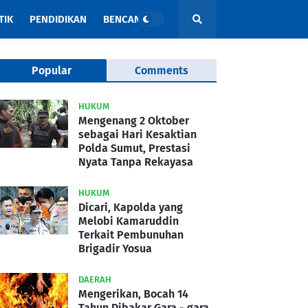
TIK
PENDIDIKAN
BENCANA
Popular
Comments
HUKUM
Mengenang 2 Oktober
sebagai Hari Kesaktian
Polda Sumut, Prestasi
Nyata Tanpa Rekayasa
HUKUM
Dicari, Kapolda yang
Melobi Kamaruddin
Terkait Pembunuhan
Brigadir Yosua
DAERAH
Mengerikan, Bocah 14
Tahun Dibakar Gara - gara