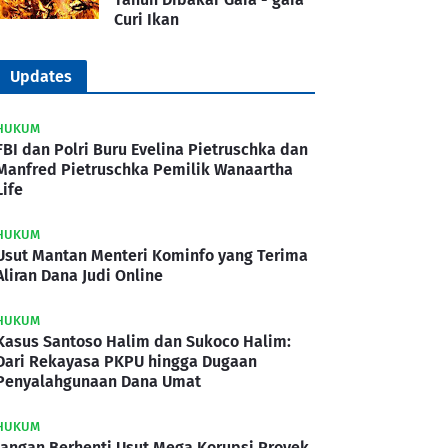
Curi Ikan
Updates
HUKUM
FBI dan Polri Buru Evelina Pietruschka dan
Manfred Pietruschka Pemilik Wanaartha
Life
HUKUM
Usut Mantan Menteri Kominfo yang Terima
Aliran Dana Judi Online
HUKUM
Kasus Santoso Halim dan Sukoco Halim:
Dari Rekayasa PKPU hingga Dugaan
Penyalahgunaan Dana Umat
HUKUM
Jangan Berhenti Usut Mega Korupsi Proyek