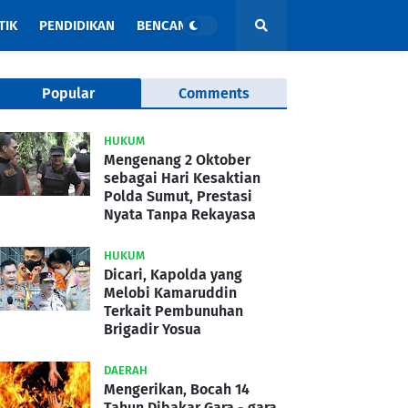
TIK
PENDIDIKAN
BENCANA
Popular
Comments
HUKUM
Mengenang 2 Oktober
sebagai Hari Kesaktian
Polda Sumut, Prestasi
Nyata Tanpa Rekayasa
HUKUM
Dicari, Kapolda yang
Melobi Kamaruddin
Terkait Pembunuhan
Brigadir Yosua
DAERAH
Mengerikan, Bocah 14
Tahun Dibakar Gara - gara