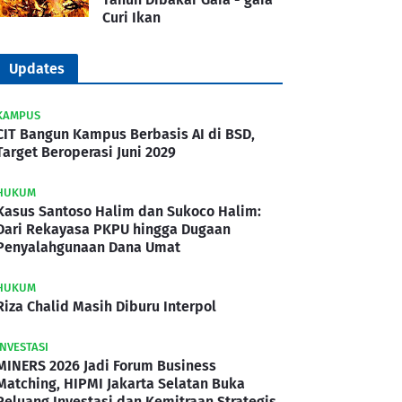
Curi Ikan
Updates
KAMPUS
CIT Bangun Kampus Berbasis AI di BSD,
Target Beroperasi Juni 2029
HUKUM
Kasus Santoso Halim dan Sukoco Halim:
Dari Rekayasa PKPU hingga Dugaan
Penyalahgunaan Dana Umat
HUKUM
Riza Chalid Masih Diburu Interpol
INVESTASI
MINERS 2026 Jadi Forum Business
Matching, HIPMI Jakarta Selatan Buka
Peluang Investasi dan Kemitraan Strategis