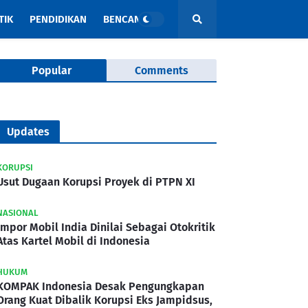
TIK
PENDIDIKAN
BENCANA
Popular
Comments
Updates
KORUPSI
Usut Dugaan Korupsi Proyek di PTPN XI
NASIONAL
Impor Mobil India Dinilai Sebagai Otokritik
Atas Kartel Mobil di Indonesia
HUKUM
KOMPAK Indonesia Desak Pengungkapan
Orang Kuat Dibalik Korupsi Eks Jampidsus,