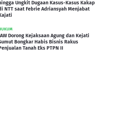
hingga Ungkit Dugaan Kasus-Kasus Kakap
di NTT saat Febrie Adriansyah Menjabat
Kajati
HUKUM
IAW Dorong Kejaksaan Agung dan Kejati
Sumut Bongkar Habis Bisnis Rakus
Penjualan Tanah Eks PTPN II