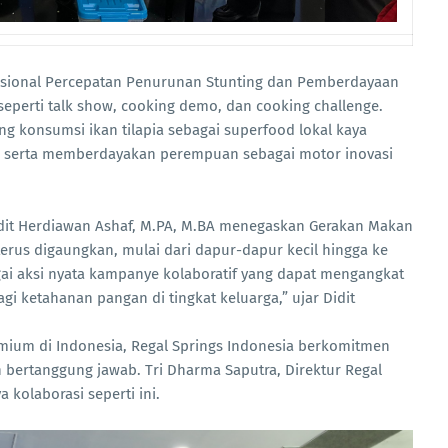
 Nasional Percepatan Penurunan Stunting dan Pemberdayaan
eperti talk show, cooking demo, dan cooking challenge.
g konsumsi ikan tilapia sebagai superfood lokal kaya
, serta memberdayakan perempuan sebagai motor inovasi
idit Herdiawan Ashaf, M.PA, M.BA menegaskan Gerakan Makan
terus digaungkan, mulai dari dapur-dapur kecil hingga ke
bagai aksi nyata kampanye kolaboratif yang dapat mengangkat
gi ketahanan pangan di tingkat keluarga,” ujar Didit
emium di Indonesia, Regal Springs Indonesia berkomitmen
 bertanggung jawab. Tri Dharma Saputra, Direktur Regal
kolaborasi seperti ini.