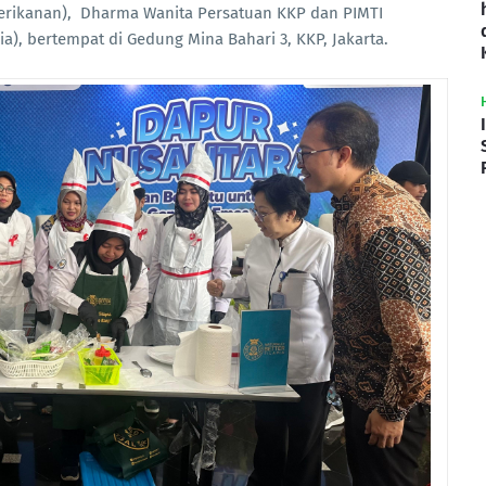
erikanan), Dharma Wanita Persatuan KKP dan PIMTI
), bertempat di Gedung Mina Bahari 3, KKP, Jakarta.