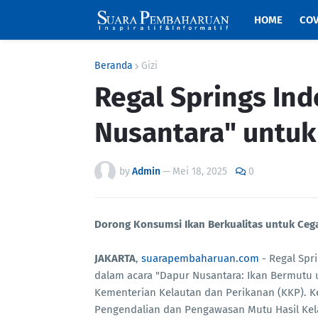
HOME
COV
Beranda
Gizi
Regal Springs In
Nusantara" untuk
by
Admin
—
Mei 18, 2025
0
Dorong Konsumsi Ikan Berkualitas untuk Ceg
JAKARTA
,
suarapembaharuan.com
- Regal Spr
dalam acara "Dapur Nusantara: Ikan Bermutu 
Kementerian Kelautan dan Perikanan (KKP). K
Pengendalian dan Pengawasan Mutu Hasil Kela