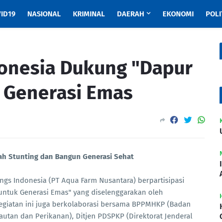
ID19
NASIONAL
KRIMINAL
DAERAH
EKONOMI
POLI
donesia Dukung "Dapur
 Generasi Emas
ah Stunting dan Bangun Generasi Sehat
ings Indonesia (PT Aqua Farm Nusantara) berpartisipasi
untuk Generasi Emas" yang diselenggarakan oleh
egiatan ini juga berkolaborasi bersama BPPMHKP (Badan
utan dan Perikanan), Ditjen PDSPKP (Direktorat Jenderal