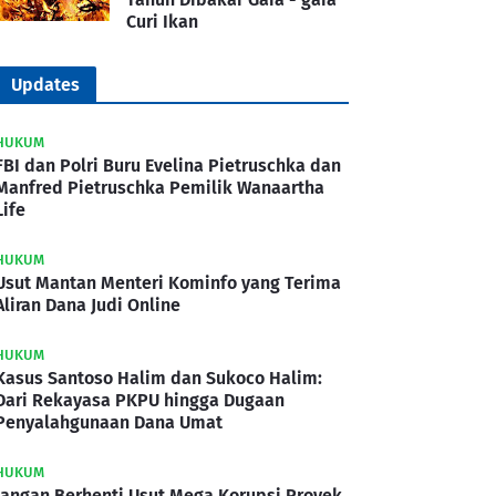
Curi Ikan
Updates
HUKUM
FBI dan Polri Buru Evelina Pietruschka dan
Manfred Pietruschka Pemilik Wanaartha
Life
HUKUM
Usut Mantan Menteri Kominfo yang Terima
Aliran Dana Judi Online
HUKUM
Kasus Santoso Halim dan Sukoco Halim:
Dari Rekayasa PKPU hingga Dugaan
Penyalahgunaan Dana Umat
HUKUM
Jangan Berhenti Usut Mega Korupsi Proyek