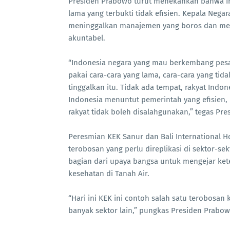
Presiden Prabowo turut menekankan bahwa Ind
lama yang terbukti tidak efisien. Kepala Neg
meninggalkan manajemen yang boros dan men
akuntabel.
“Indonesia negara yang mau berkembang pesat.
pakai cara-cara yang lama, cara-cara yang tid
tinggalkan itu. Tidak ada tempat, rakyat Indo
Indonesia menuntut pemerintah yang efisien,
rakyat tidak boleh disalahgunakan,” tegas Pre
Peresmian KEK Sanur dan Bali International H
terobosan yang perlu direplikasi di sektor-sek
bagian dari upaya bangsa untuk mengejar ke
kesehatan di Tanah Air.
“Hari ini KEK ini contoh salah satu terobosan 
banyak sektor lain,” pungkas Presiden Prabow