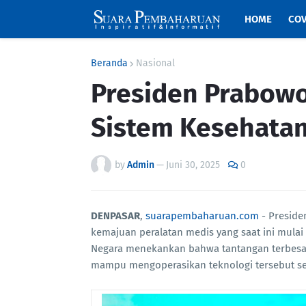
HOME
COV
Beranda
Nasional
Presiden Prabow
Sistem Kesehatan
by
Admin
—
Juni 30, 2025
0
DENPASAR
,
suarapembaharuan.com
- Preside
kemajuan peralatan medis yang saat ini mulai 
Negara menekankan bahwa tantangan terbesa
mampu mengoperasikan teknologi tersebut sec