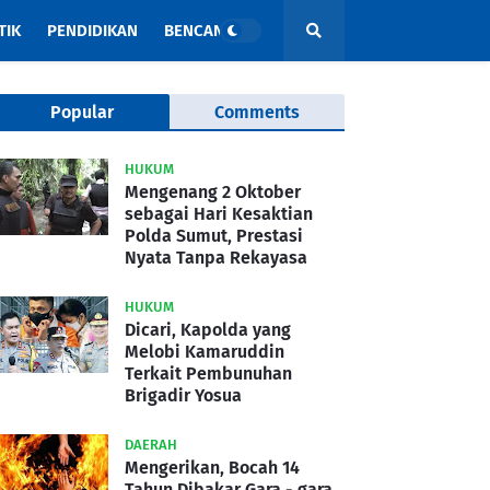
TIK
PENDIDIKAN
BENCANA
Popular
Comments
HUKUM
Mengenang 2 Oktober
sebagai Hari Kesaktian
Polda Sumut, Prestasi
Nyata Tanpa Rekayasa
HUKUM
Dicari, Kapolda yang
Melobi Kamaruddin
Terkait Pembunuhan
Brigadir Yosua
DAERAH
Mengerikan, Bocah 14
Tahun Dibakar Gara - gara