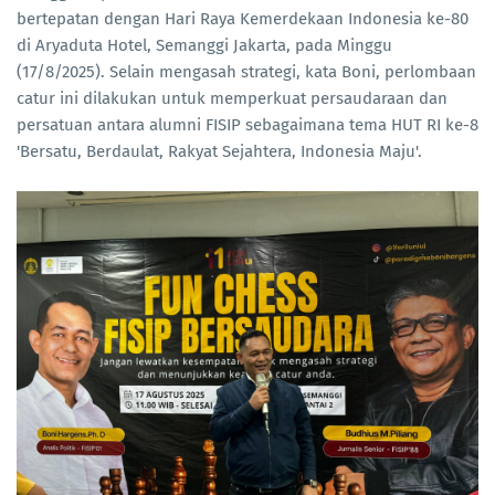
bertepatan dengan Hari Raya Kemerdekaan Indonesia ke-80
di Aryaduta Hotel, Semanggi Jakarta, pada Minggu
(17/8/2025). Selain mengasah strategi, kata Boni, perlombaan
catur ini dilakukan untuk memperkuat persaudaraan dan
persatuan antara alumni FISIP sebagaimana tema HUT RI ke-8
'Bersatu, Berdaulat, Rakyat Sejahtera, Indonesia Maju'.