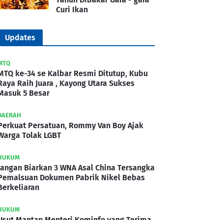
Curi Ikan
Updates
MTQ
MTQ ke-34 se Kalbar Resmi Ditutup, Kubu
Raya Raih Juara , Kayong Utara Sukses
Masuk 5 Besar
DAERAH
Perkuat Persatuan, Rommy Van Boy Ajak
Warga Tolak LGBT
HUKUM
Jangan Biarkan 3 WNA Asal China Tersangka
Pemalsuan Dokumen Pabrik Nikel Bebas
Berkeliaran
HUKUM
Usut Mantan Menteri Kominfo yang Terima