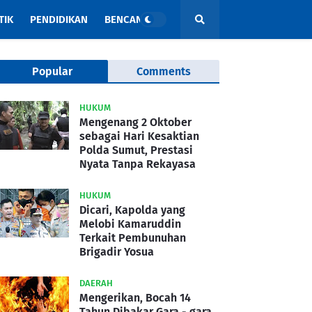
TIK
PENDIDIKAN
BENCANA
Popular
Comments
HUKUM
Mengenang 2 Oktober
sebagai Hari Kesaktian
Polda Sumut, Prestasi
Nyata Tanpa Rekayasa
HUKUM
Dicari, Kapolda yang
Melobi Kamaruddin
Terkait Pembunuhan
Brigadir Yosua
DAERAH
Mengerikan, Bocah 14
Tahun Dibakar Gara - gara