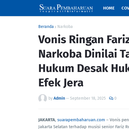
HOME
COV
Beranda
Narkoba
Vonis Ringan Far
Narkoba Dinilai T
Hukum Desak Huk
Efek Jera
by
Admin
—
September 18, 2025
0
JAKARTA
,
suarapembaharuan.com
– Vonis pen
Jakarta Selatan terhadap musisi senior Fariz