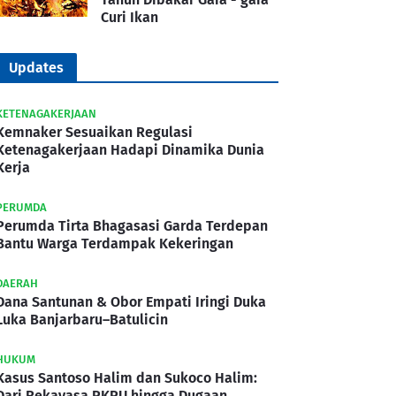
Curi Ikan
Updates
KETENAGAKERJAAN
Kemnaker Sesuaikan Regulasi
Ketenagakerjaan Hadapi Dinamika Dunia
Kerja
PERUMDA
Perumda Tirta Bhagasasi Garda Terdepan
Bantu Warga Terdampak Kekeringan
DAERAH
Dana Santunan & Obor Empati Iringi Duka
Luka Banjarbaru–Batulicin
HUKUM
Kasus Santoso Halim dan Sukoco Halim:
Dari Rekayasa PKPU hingga Dugaan