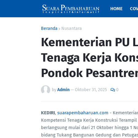
HOME
COV
Beranda
Nusantara
Kementerian PU L
Tenaga Kerja Kons
Pondok Pesantren
by
Admin
—
Oktober 31, 2025
0
KEDIRI
,
suarapembaharuan.com
- Kementeria
Kompetensi Tenaga Kerja Konstruksi Terampil d
berlangsung mulai dari 21 Oktober hingga 1 No
bidang Tukang Bangunan Gedung dan Petugas