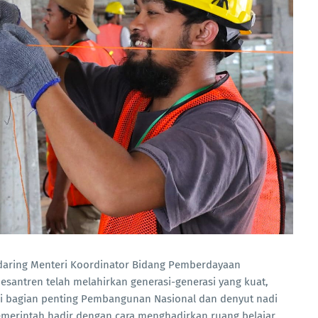
daring Menteri Koordinator Bidang Pemberdayaan
antren telah melahirkan generasi-generasi yang kuat,
di bagian penting Pembangunan Nasional dan denyut nadi
merintah hadir dengan cara menghadirkan ruang belajar