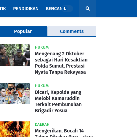
TIK
PENDIDIKAN
BENCANA
Popular
Comments
HUKUM
Mengenang 2 Oktober
sebagai Hari Kesaktian
Polda Sumut, Prestasi
Nyata Tanpa Rekayasa
HUKUM
Dicari, Kapolda yang
Melobi Kamaruddin
Terkait Pembunuhan
Brigadir Yosua
DAERAH
Mengerikan, Bocah 14
Tahun Dibakar Gara - gara