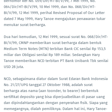
bernomor Ref No. 059/Dir/HT-BI/V/99, 7 Mei 1999, No.
064/Dir/HT-BI/V/99, 10 Mei 1999, dan No. 068/Dir/HT-
BI/V/99, 12 Mei 1999, perihal Revised Proposal of Our Letter
dated 7 May 1999, Hary Tanoe mengajukan penawaran tukar
menukar surat berharga.
Dua hari kemudian, 12 Mei 1999, sesuai surat No. 068/Dir/HT-
BI/V/99, CMNP memberikan surat berharga dalam bentuk
Medium Term Notes (MTN) terbitan Bank CIC senilai Rp 153,5
miliar dan Obligasi senilai Rp 189 miliar. Sedangkan Hary
Tanoe memberikan NCD terbitan PT Bank Unibank Tbk senilai
USD 28 juta.
NCD, sebagaimana diatur dalam Surat Edaran Bank Indonesia
No. 21/27/UPG tanggal 27 Oktober 1988, adalah surat
berharga atas nama (aan toonder, to bearer) berbentuk
sertifikat deposito yang bisa diperjualbelikan di pasar uang
dan dipindahtangankan dengan penyerahan fisik. Siapa yang
memegangnya, dialah pemiliknya. Dalam hal ini, Hary Tanoe-