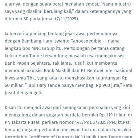
ujarnya, dengan suara berat menahan emosi. ”Namun justru
saya yang dizalimi berulang kali,” dalam keterangannya yang
diterima SP pada Jumat (7/11/2025).
Ia bercerita panjang tentang jejak awal pertemuannya
dengan Bambang Hary Iswanto Tanoesoedibjo — nama
lengkap bos MNC Group itu. Pertolongan pertama datang
ketika Hary Tanoe tersandung masalah usai mengakuisisi
Bank Papan Sejahtera. Tak lama, Jusuf ikut membantu
memodali akuisisi Bank Mashill dan PT Bentoel Internasional
Investama Tbk, yang kala itu menghasilkan keuntungan Rp
60 miliar. ”Tapi Hary Tanoe hanya membagi Rp 900 juta,” kata
Jusuf dengan getir.
Kisah itu menjadi awal dari serangkaian persoalan yang kini
menggulung dalam gugatan perdata bernilai Rp 119 triliun di
PN Jakarta Pusat: perkara Nomor 142/Pdt.G/2025/PN.Jkt.Pst
tentang dugaan perbuatan melawan hukum dalam transaksi
Negotiable Certificate of Deposit (NCD) milik Hary Tanoe yang