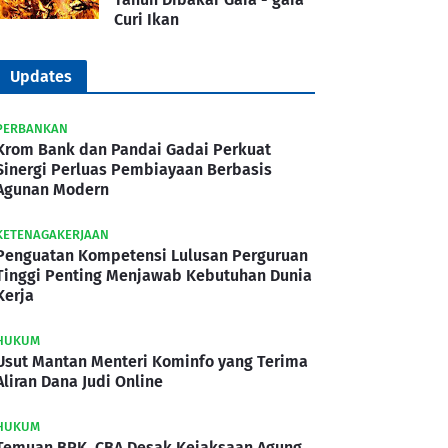
Curi Ikan
Updates
PERBANKAN
Krom Bank dan Pandai Gadai Perkuat
Sinergi Perluas Pembiayaan Berbasis
Agunan Modern
KETENAGAKERJAAN
Penguatan Kompetensi Lulusan Perguruan
Tinggi Penting Menjawab Kebutuhan Dunia
Kerja
HUKUM
Usut Mantan Menteri Kominfo yang Terima
Aliran Dana Judi Online
HUKUM
Temuan BPK, CBA Desak Kejaksaan Agung