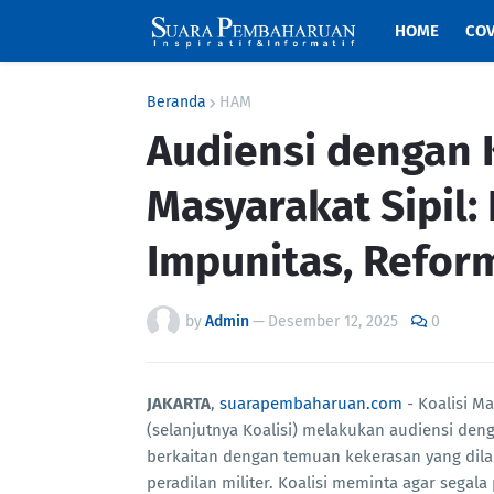
HOME
COV
Beranda
HAM
Audiensi dengan 
Masyarakat Sipil:
Impunitas, Reform
by
Admin
—
Desember 12, 2025
0
JAKARTA
,
suarapembaharuan.com
- Koalisi M
(selanjutnya Koalisi) melakukan audiensi den
berkaitan dengan temuan kekerasan yang dila
peradilan militer. Koalisi meminta agar segala