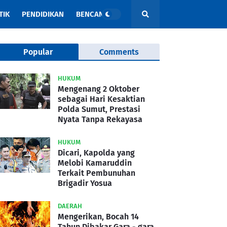
TIK
PENDIDIKAN
BENCANA
Popular
Comments
HUKUM
Mengenang 2 Oktober
sebagai Hari Kesaktian
Polda Sumut, Prestasi
Nyata Tanpa Rekayasa
HUKUM
Dicari, Kapolda yang
Melobi Kamaruddin
Terkait Pembunuhan
Brigadir Yosua
DAERAH
Mengerikan, Bocah 14
Tahun Dibakar Gara - gara