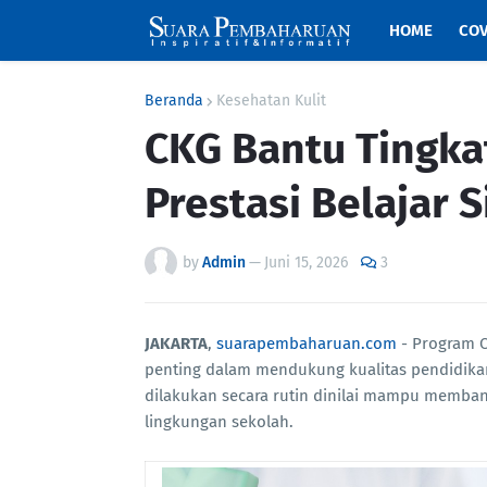
HOME
COV
Beranda
Kesehatan Kulit
CKG Bantu Tingka
Prestasi Belajar 
by
Admin
—
Juni 15, 2026
3
JAKARTA
,
suarapembaharuan.com
- Program C
penting dalam mendukung kualitas pendidika
dilakukan secara rutin dinilai mampu membantu
lingkungan sekolah.