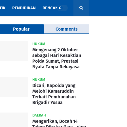
TIK
PENDIDIKAN
BENCANA
Popular
Comments
HUKUM
Mengenang 2 Oktober
sebagai Hari Kesaktian
Polda Sumut, Prestasi
Nyata Tanpa Rekayasa
HUKUM
Dicari, Kapolda yang
Melobi Kamaruddin
Terkait Pembunuhan
Brigadir Yosua
DAERAH
Mengerikan, Bocah 14
Tahun Dibakar Gara - gara