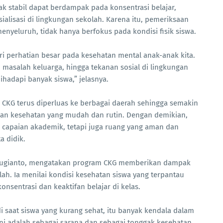
ak stabil dapat berdampak pada konsentrasi belajar,
lisasi di lingkungan sekolah. Karena itu, pemeriksaan
enyeluruh, tidak hanya berfokus pada kondisi fisik siswa.
eri perhatian besar pada kesehatan mental anak-anak kita.
asalah keluarga, hingga tekanan sosial di lingkungan
dihadapi banyak siswa,” jelasnya.
CKG terus diperluas ke berbagai daerah sehingga semakin
an kesehatan yang mudah dan rutin. Dengan demikian,
 capaian akademik, tetapi juga ruang yang aman dan
a didik.
 Sugianto, mengatakan program CKG memberikan dampak
kolah. Ia menilai kondisi kesehatan siswa yang terpantau
sentrasi dan keaktifan belajar di kelas.
di saat siswa yang kurang sehat, itu banyak kendala dalam
ini adalah sebagai sarana dan sebagai tonggak kesehatan