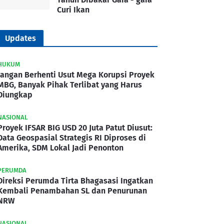
Curi Ikan
Updates
HUKUM
Jangan Berhenti Usut Mega Korupsi Proyek
MBG, Banyak Pihak Terlibat yang Harus
Diungkap
NASIONAL
Proyek IFSAR BIG USD 20 Juta Patut Diusut:
Data Geospasial Strategis RI Diproses di
Amerika, SDM Lokal Jadi Penonton
PERUMDA
Direksi Perumda Tirta Bhagasasi Ingatkan
Kembali Penambahan SL dan Penurunan
NRW
NASIONAL