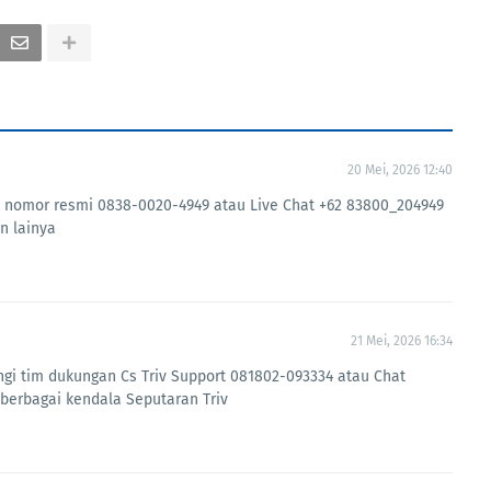
20 Mei, 2026 12:40
v di nomor resmi 0838-0020-4949 atau Live Chat +62 83800_204949
n lainya
21 Mei, 2026 16:34
ngi tim dukungan Cs Triv Support 081802-093334 atau Chat
erbagai kendala Seputaran Triv