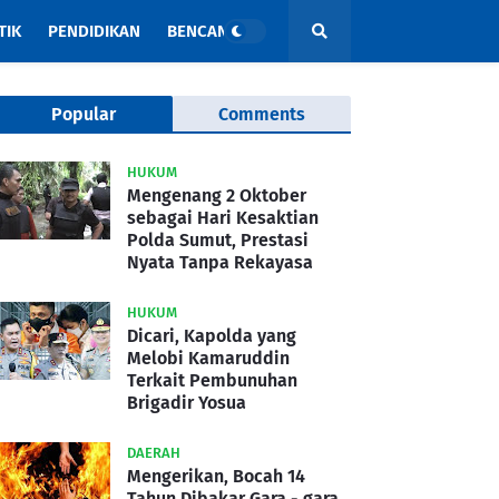
TIK
PENDIDIKAN
BENCANA
Popular
Comments
HUKUM
Mengenang 2 Oktober
sebagai Hari Kesaktian
Polda Sumut, Prestasi
Nyata Tanpa Rekayasa
HUKUM
Dicari, Kapolda yang
Melobi Kamaruddin
Terkait Pembunuhan
Brigadir Yosua
DAERAH
Mengerikan, Bocah 14
Tahun Dibakar Gara - gara