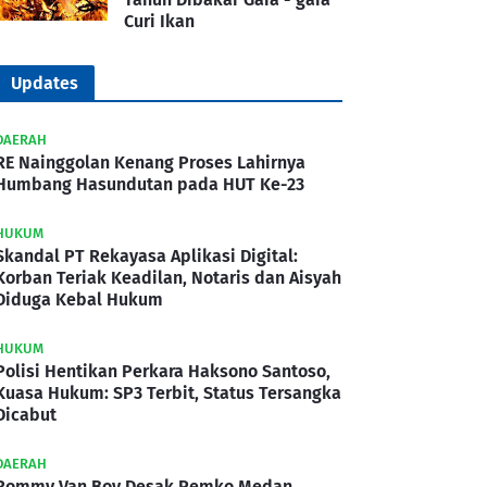
Curi Ikan
Updates
DAERAH
RE Nainggolan Kenang Proses Lahirnya
Humbang Hasundutan pada HUT Ke-23
HUKUM
Skandal PT Rekayasa Aplikasi Digital:
Korban Teriak Keadilan, Notaris dan Aisyah
Diduga Kebal Hukum
HUKUM
Polisi Hentikan Perkara Haksono Santoso,
Kuasa Hukum: SP3 Terbit, Status Tersangka
Dicabut
DAERAH
Rommy Van Boy Desak Pemko Medan