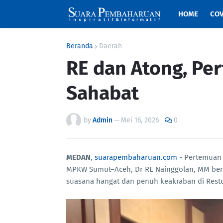
HOME
COV
Beranda
Daerah
RE dan Atong, Pe
Sahabat
by
Admin
—
Mei 16, 2026
0
MEDAN
,
suarapembaharuan.com
- Pertemuan 
MPKW Sumut–Aceh, Dr RE Nainggolan, MM ber
suasana hangat dan penuh keakraban di Restor