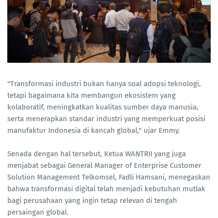
"Transformasi industri bukan hanya soal adopsi teknologi,
tetapi bagaimana kita membangun ekosistem yang
kolaboratif, meningkatkan kualitas sumber daya manusia,
serta menerapkan standar industri yang memperkuat posisi
manufaktur Indonesia di kancah global," ujar Emmy.
Senada dengan hal tersebut, Ketua WANTRII yang juga
menjabat sebagai General Manager of Enterprise Customer
Solution Management Telkomsel, Fadli Hamsani, menegaskan
bahwa transformasi digital telah menjadi kebutuhan mutlak
bagi perusahaan yang ingin tetap relevan di tengah
persaingan global.