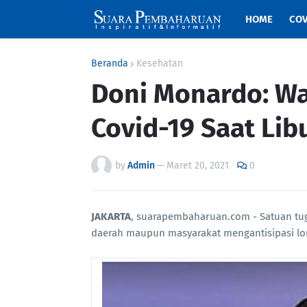
HOME
COV
Beranda
Kesehatan
Doni Monardo: Wa
Covid-19 Saat Lib
by
Admin
—
Maret 20, 2021
0
JAKARTA
, suarapembaharuan.com - Satuan tu
daerah maupun masyarakat mengantisipasi lon