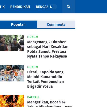
TIK
PENDIDIKAN
BENCANA
Popular
Comments
HUKUM
Mengenang 2 Oktober
sebagai Hari Kesaktian
Polda Sumut, Prestasi
Nyata Tanpa Rekayasa
HUKUM
Dicari, Kapolda yang
Melobi Kamaruddin
Terkait Pembunuhan
Brigadir Yosua
DAERAH
Mengerikan, Bocah 14
Tahun Dibakar Gara - gara