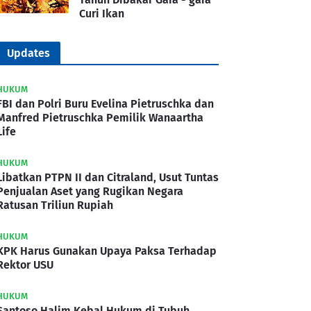
Curi Ikan
Updates
HUKUM
FBI dan Polri Buru Evelina Pietruschka dan
Manfred Pietruschka Pemilik Wanaartha
Life
HUKUM
Libatkan PTPN II dan Citraland, Usut Tuntas
Penjualan Aset yang Rugikan Negara
Ratusan Triliun Rupiah
HUKUM
KPK Harus Gunakan Upaya Paksa Terhadap
Rektor USU
HUKUM
Santoso Halim Kebal Hukum di Tubuh