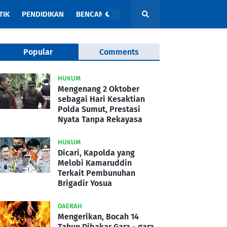
TIK
PENDIDIKAN
BENCANA
Popular
Comments
HUKUM
Mengenang 2 Oktober
sebagai Hari Kesaktian
Polda Sumut, Prestasi
Nyata Tanpa Rekayasa
HUKUM
Dicari, Kapolda yang
Melobi Kamaruddin
Terkait Pembunuhan
Brigadir Yosua
DAERAH
Mengerikan, Bocah 14
Tahun Dibakar Gara - gara