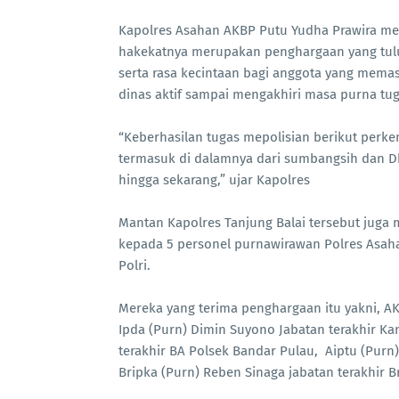
Kapolres Asahan AKBP Putu Yudha Prawira m
hakekatnya merupakan penghargaan yang tulus
serta rasa kecintaan bagi anggota yang mema
dinas aktif sampai mengakhiri masa purna tuga
“Keberhasilan tugas mepolisian berikut perkem
termasuk di dalamnya dari sumbangsih dan Dha
hingga sekarang,” ujar Kapolres
Mantan Kapolres Tanjung Balai tersebut juga
kepada 5 personel purnawirawan Polres Asaha
Polri.
Mereka yang terima penghargaan itu yakni, AK
Ipda (Purn) Dimin Suyono Jabatan terakhir Ka
terakhir BA Polsek Bandar Pulau, Aiptu (Purn)
Bripka (Purn) Reben Sinaga jabatan terakhir Br