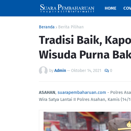
HOME
COV
Beranda
Berita Pilihan
Tradisi Baik, Kap
Wisuda Purna Bak
by
Admin
—
Oktober 14, 2021
0
ASAHAN
,
suarapembaharuan.com
- Polres Asa
Wira Satya Lantai II Polres Asahan, Kamis (14/1