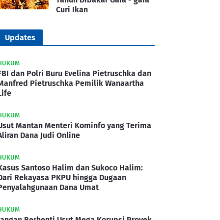
Curi Ikan
Updates
HUKUM
FBI dan Polri Buru Evelina Pietruschka dan
Manfred Pietruschka Pemilik Wanaartha
Life
HUKUM
Usut Mantan Menteri Kominfo yang Terima
Aliran Dana Judi Online
HUKUM
Kasus Santoso Halim dan Sukoco Halim:
Dari Rekayasa PKPU hingga Dugaan
Penyalahgunaan Dana Umat
HUKUM
Jangan Berhenti Usut Mega Korupsi Proyek