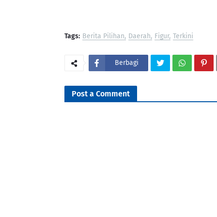
Tags:
Berita Pilihan
Daerah
Figur
Terkini
Berbagi
Post a Comment