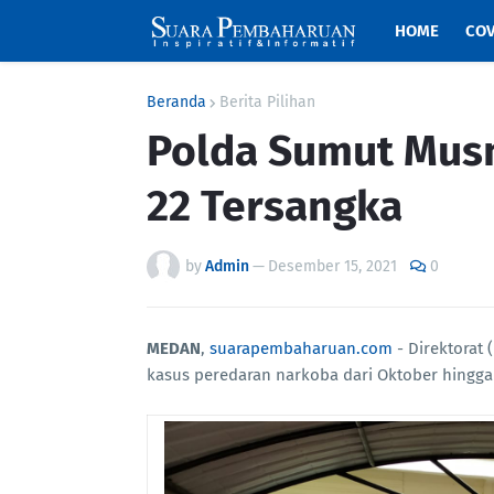
HOME
COV
Beranda
Berita Pilihan
Polda Sumut Mus
22 Tersangka
by
Admin
—
Desember 15, 2021
0
MEDAN
,
suarapembaharuan.com
- Direktorat
kasus peredaran narkoba dari Oktober hingga