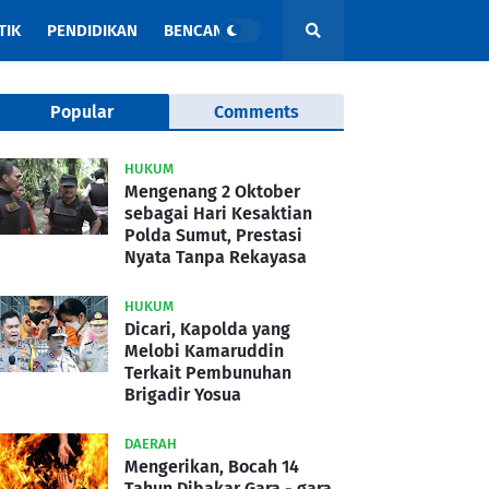
TIK
PENDIDIKAN
BENCANA
Popular
Comments
HUKUM
Mengenang 2 Oktober
sebagai Hari Kesaktian
Polda Sumut, Prestasi
Nyata Tanpa Rekayasa
HUKUM
Dicari, Kapolda yang
Melobi Kamaruddin
Terkait Pembunuhan
Brigadir Yosua
DAERAH
Mengerikan, Bocah 14
Tahun Dibakar Gara - gara