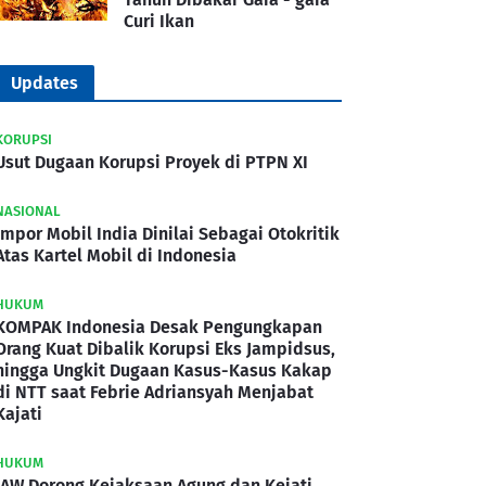
Curi Ikan
Updates
KORUPSI
Usut Dugaan Korupsi Proyek di PTPN XI
NASIONAL
Impor Mobil India Dinilai Sebagai Otokritik
Atas Kartel Mobil di Indonesia
HUKUM
KOMPAK Indonesia Desak Pengungkapan
Orang Kuat Dibalik Korupsi Eks Jampidsus,
hingga Ungkit Dugaan Kasus-Kasus Kakap
di NTT saat Febrie Adriansyah Menjabat
Kajati
HUKUM
IAW Dorong Kejaksaan Agung dan Kejati