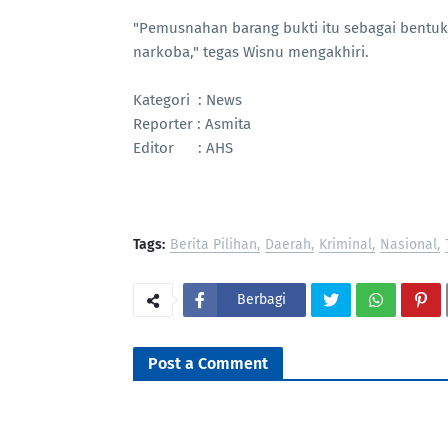
"Pemusnahan barang bukti itu sebagai bentu
narkoba," tegas Wisnu mengakhiri.
Kategori : News
Reporter : Asmita
Editor : AHS
Tags:
Berita Pilihan
Daerah
Kriminal
Nasional
Berbagi
Post a Comment