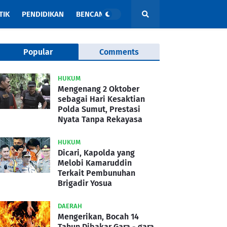
TIK
PENDIDIKAN
BENCANA
Popular
Comments
HUKUM
Mengenang 2 Oktober
sebagai Hari Kesaktian
Polda Sumut, Prestasi
Nyata Tanpa Rekayasa
HUKUM
Dicari, Kapolda yang
Melobi Kamaruddin
Terkait Pembunuhan
Brigadir Yosua
DAERAH
Mengerikan, Bocah 14
Tahun Dibakar Gara - gara