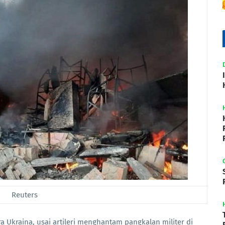
Reuters
a Ukraina, usai artileri menghantam pangkalan militer di