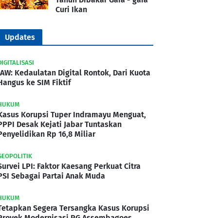
Curi Ikan
Updates
DIGITALISASI
IAW: Kedaulatan Digital Rontok, Dari Kuota
Hangus ke SIM Fiktif
HUKUM
Kasus Korupsi Tuper Indramayu Menguat,
PPPI Desak Kejati Jabar Tuntaskan
Penyelidikan Rp 16,8 Miliar
GEOPOLITIK
Survei LPI: Faktor Kaesang Perkuat Citra
PSI Sebagai Partai Anak Muda
HUKUM
Tetapkan Segera Tersangka Kasus Korupsi
Proyek Modernisasi PG Assembagoes