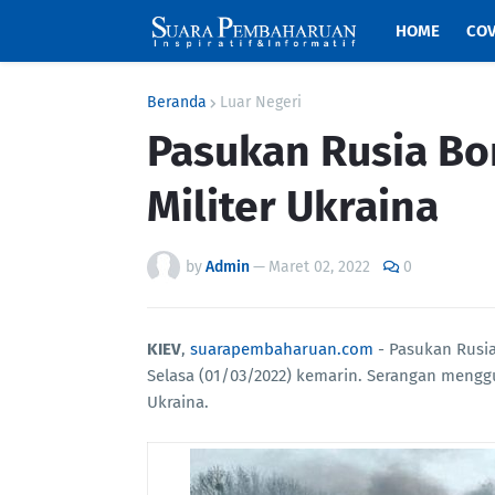
HOME
COV
Beranda
Luar Negeri
Pasukan Rusia Bo
Militer Ukraina
by
Admin
—
Maret 02, 2022
0
KIEV
,
suarapembaharuan.com
- Pasukan Rusia
Selasa (01/03/2022) kemarin. Serangan menggun
Ukraina.