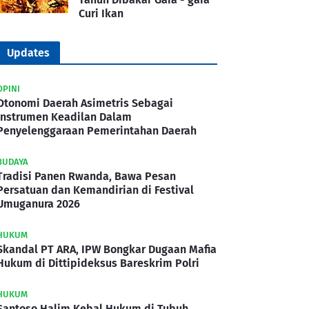
Curi Ikan
Updates
OPINI
Otonomi Daerah Asimetris Sebagai
Instrumen Keadilan Dalam
Penyelenggaraan Pemerintahan Daerah
BUDAYA
Tradisi Panen Rwanda, Bawa Pesan
Persatuan dan Kemandirian di Festival
Umuganura 2026
HUKUM
Skandal PT ARA, IPW Bongkar Dugaan Mafia
Hukum di Dittipideksus Bareskrim Polri
HUKUM
Santoso Halim Kebal Hukum di Tubuh