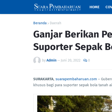
HOME
COV
Beranda
Daerah
Ganjar Berikan P
Suporter Sepak B
by
Admin
—
Juni 20, 2022
0
SURAKARTA
,
suarapembaharuan.com
– Guber
khusus bagi para suporter sepak bola tanah ai