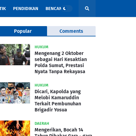
TIK
PENDIDIKAN
BENCANA
Popular
Comments
HUKUM
Mengenang 2 Oktober
sebagai Hari Kesaktian
Polda Sumut, Prestasi
Nyata Tanpa Rekayasa
HUKUM
Dicari, Kapolda yang
Melobi Kamaruddin
Terkait Pembunuhan
Brigadir Yosua
DAERAH
Mengerikan, Bocah 14
Tahun Dibakar Gara - gara