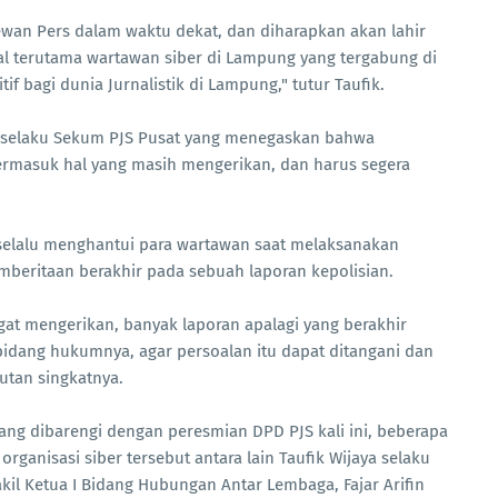
ewan Pers dalam waktu dekat, dan diharapkan akan lahir
 terutama wartawan siber di Lampung yang tergabung di
 bagi dunia Jurnalistik di Lampung," tutur Taufik.
ah selaku Sekum PJS Pusat yang menegaskan bahwa
rmasuk hal yang masih mengerikan, dan harus segera
a selalu menghantui para wartawan saat melaksanakan
mberitaan berakhir pada sebuah laporan kepolisian.
gat mengerikan, banyak laporan apalagi yang berakhir
bidang hukumnya, agar persoalan itu dapat ditangani dan
utan singkatnya.
g dibarengi dengan peresmian DPD PJS kali ini, beberapa
anisasi siber tersebut antara lain Taufik Wijaya selaku
kil Ketua I Bidang Hubungan Antar Lembaga, Fajar Arifin