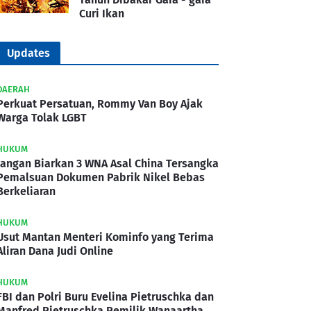
Curi Ikan
Updates
DAERAH
Perkuat Persatuan, Rommy Van Boy Ajak
Warga Tolak LGBT
HUKUM
Jangan Biarkan 3 WNA Asal China Tersangka
Pemalsuan Dokumen Pabrik Nikel Bebas
Berkeliaran
HUKUM
Usut Mantan Menteri Kominfo yang Terima
Aliran Dana Judi Online
HUKUM
FBI dan Polri Buru Evelina Pietruschka dan
Manfred Pietruschka Pemilik Wanaartha