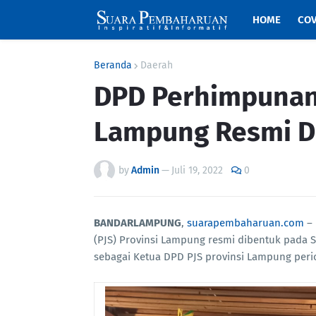
HOME
COV
Beranda
Daerah
DPD Perhimpunan J
Lampung Resmi D
by
Admin
—
Juli 19, 2022
0
BANDARLAMPUNG
,
suarapembaharuan.com
– 
(PJS) Provinsi Lampung resmi dibentuk pada S
sebagai Ketua DPD PJS provinsi Lampung perio