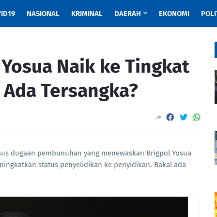
ID19
NASIONAL
KRIMINAL
DAERAH
EKONOMI
POLI
 Yosua Naik ke Tingkat
l Ada Tersangka?
sus dugaan pembunuhan yang menewaskan Brigpol Yosua
ingkatkan status penyelidikan ke penyidikan. Bakal ada