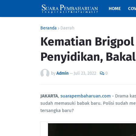
HOME
COV
Beranda
Daerah
Kematian Brigpol
Penyidikan, Baka
by
Admin
—
Juli 23, 2022
0
JAKARTA
,
suarapembaharuan.com
- Drama ka
sudah memasuki babak baru. Polisi sudah men
tersangka baru?