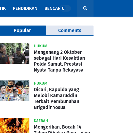
TIK
PENDIDIKAN
BENCANA
Popular
Comments
HUKUM
Mengenang 2 Oktober
sebagai Hari Kesaktian
Polda Sumut, Prestasi
Nyata Tanpa Rekayasa
HUKUM
Dicari, Kapolda yang
Melobi Kamaruddin
Terkait Pembunuhan
Brigadir Yosua
DAERAH
Mengerikan, Bocah 14
Tahun Dibakar Gara - gara