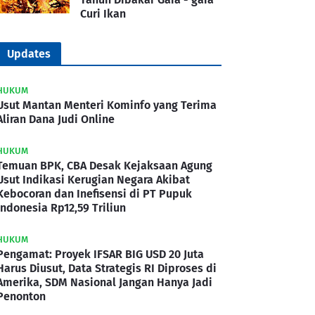
Curi Ikan
Updates
HUKUM
Usut Mantan Menteri Kominfo yang Terima
Aliran Dana Judi Online
HUKUM
Temuan BPK, CBA Desak Kejaksaan Agung
Usut Indikasi Kerugian Negara Akibat
Kebocoran dan Inefisensi di PT Pupuk
Indonesia Rp12,59 Triliun
HUKUM
Pengamat: Proyek IFSAR BIG USD 20 Juta
Harus Diusut, Data Strategis RI Diproses di
Amerika, SDM Nasional Jangan Hanya Jadi
Penonton