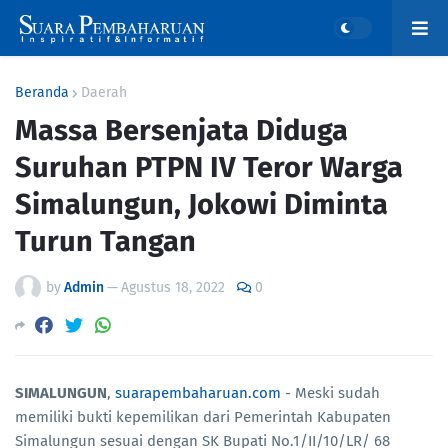
Beranda
Daerah
Massa Bersenjata Diduga
Suruhan PTPN IV Teror Warga
Simalungun, Jokowi Diminta
Turun Tangan
by
Admin
—
Agustus 18, 2022
0
SIMALUNGUN
,
suarapembaharuan.com
- Meski sudah
memiliki bukti kepemilikan dari Pemerintah Kabupaten
Simalungun sesuai dengan SK Bupati No.1/II/10/LR/ 68