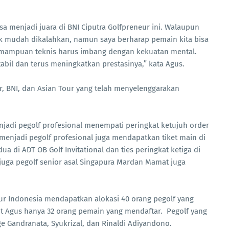
sa menjadi juara di BNI Ciputra Golfpreneur ini. Walaupun
ak mudah dikalahkan, namun saya berharap pemain kita bisa
mampuan teknis harus imbang dengan kekuatan mental.
tabil dan terus meningkatkan prestasinya,” kata Agus.
r, BNI, dan Asian Tour yang telah menyelenggarakan
enjadi pegolf profesional menempati peringkat ketujuh order
 menjadi pegolf profesional juga mendapatkan tiket main di
a di ADT OB Golf Invitational dan ties peringkat ketiga di
 juga pegolf senior asal Singapura Mardan Mamat juga
ur Indonesia mendapatkan alokasi 40 orang pegolf yang
t Agus hanya 32 orang pemain yang mendaftar. Pegolf yang
rge Gandranata, Syukrizal, dan Rinaldi Adiyandono.