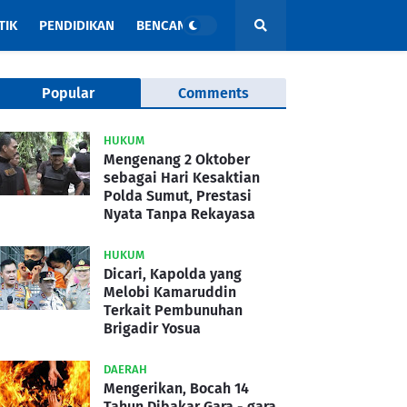
TIK
PENDIDIKAN
BENCANA
Popular
Comments
HUKUM
Mengenang 2 Oktober
sebagai Hari Kesaktian
Polda Sumut, Prestasi
Nyata Tanpa Rekayasa
HUKUM
Dicari, Kapolda yang
Melobi Kamaruddin
Terkait Pembunuhan
Brigadir Yosua
DAERAH
Mengerikan, Bocah 14
Tahun Dibakar Gara - gara