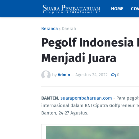
HOME
COV
Beranda
Daerah
Pegolf Indonesia
Menjadi Juara
by
Admin
—
Agustus 24, 2022
0
BANTEN
,
suarapembaharuan.com
- Para pegol
internasional dalam BNI Ciputra Golfpreneur 
Banten, 24-27 Agustus.