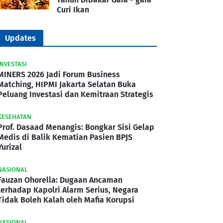
Curi Ikan
Updates
INVESTASI
MINERS 2026 Jadi Forum Business
Matching, HIPMI Jakarta Selatan Buka
Peluang Investasi dan Kemitraan Strategis
KESEHATAN
Prof. Dasaad Menangis: Bongkar Sisi Gelap
Medis di Balik Kematian Pasien BPJS
Yurizal
NASIONAL
Fauzan Ohorella: Dugaan Ancaman
terhadap Kapolri Alarm Serius, Negara
Tidak Boleh Kalah oleh Mafia Korupsi
NASIONAL