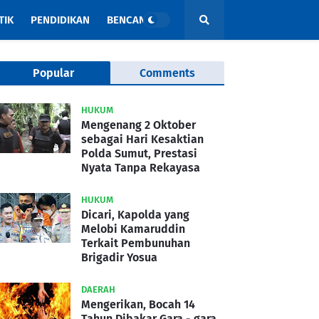
TIK
PENDIDIKAN
BENCANA
Popular
Comments
HUKUM
Mengenang 2 Oktober
sebagai Hari Kesaktian
Polda Sumut, Prestasi
Nyata Tanpa Rekayasa
HUKUM
Dicari, Kapolda yang
Melobi Kamaruddin
Terkait Pembunuhan
Brigadir Yosua
DAERAH
Mengerikan, Bocah 14
Tahun Dibakar Gara - gara