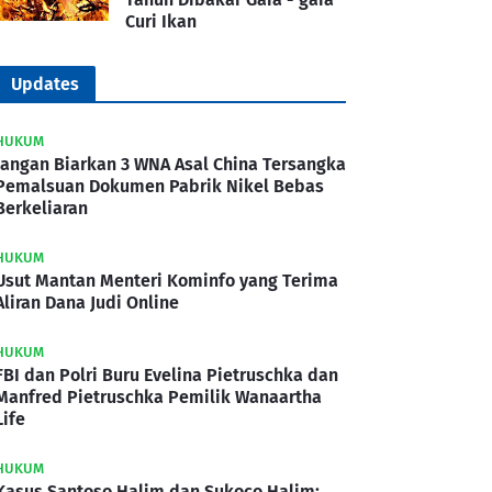
Curi Ikan
Updates
HUKUM
Jangan Biarkan 3 WNA Asal China Tersangka
Pemalsuan Dokumen Pabrik Nikel Bebas
Berkeliaran
HUKUM
Usut Mantan Menteri Kominfo yang Terima
Aliran Dana Judi Online
HUKUM
FBI dan Polri Buru Evelina Pietruschka dan
Manfred Pietruschka Pemilik Wanaartha
Life
HUKUM
Kasus Santoso Halim dan Sukoco Halim: