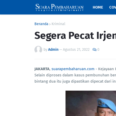
HOME
COV
Beranda
Kriminal
Segera Pecat Irje
by
Admin
—
Agustus 21, 2022
0
JAKARTA
,
suarapembaharuan.com
- Kejayaan 
Selain diproses dalam kasus pembunuhan bere
bintang dua itu juga dipastikan dipecat dari