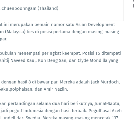
tit Chuenboonngam (Thailand)
at ini merupakan pemain nomor satu Asian Development
 Sun (Malaysia) ties di posisi pertama dengan masing-masing
par.
tu pukulan menempati peringkat keempat. Posisi T5 ditempati
Kshitij Naveed Kaul, Koh Deng San, dan Clyde Mondilla yang
 dengan hasil 8 di bawar par. Mereka adalah Jack Murdoch,
 Sakulpolphaisan, dan Amir Naziin.
utkan pertandingan selama dua hari berikutnya, Jumat-Sabtu,
jadi pegolf Indonesia dengan hasil terbaik. Pegolf asal Aceh
ip Lundell dari Swedia. Mereka masing-masing mencetak 137