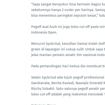
“Saya sangat bersyukur bisa bermain bagus har
sebelumnya hanya 2 under per harinya. Semoga
bisa menembus peringkat sepuluh besar,” kata
Pegolf asal Aceh ini juga lolos cut off pada 
Indonesia Open.
Menurut Syukrizal, kesulitan Damai Indah Gol
green di lapangan ini cukup sulit. Untuk saya 
jelas mantan pemain amatir tim nasional Indon
Pada pertandingan hari kedua dia membuat bir
Selain Syukrizal ada tujuh pegolf professional
Gandranata, Benita Kasiadi, Naarajie Emerald
Rizchy Subakti. Satu-satunya pegolf amatir y
lolos cut-off adalah yang maksimal mencetak 