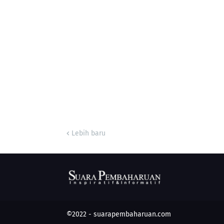
Lebih baru
©2022 -
suarapembaharuan.com