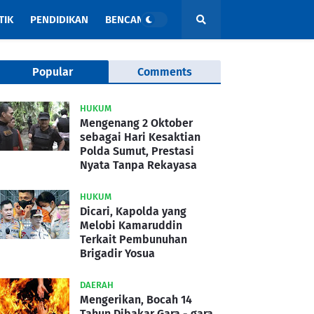
TIK
PENDIDIKAN
BENCANA
Popular
Comments
HUKUM
Mengenang 2 Oktober
sebagai Hari Kesaktian
Polda Sumut, Prestasi
Nyata Tanpa Rekayasa
HUKUM
Dicari, Kapolda yang
Melobi Kamaruddin
Terkait Pembunuhan
Brigadir Yosua
DAERAH
Mengerikan, Bocah 14
Tahun Dibakar Gara - gara