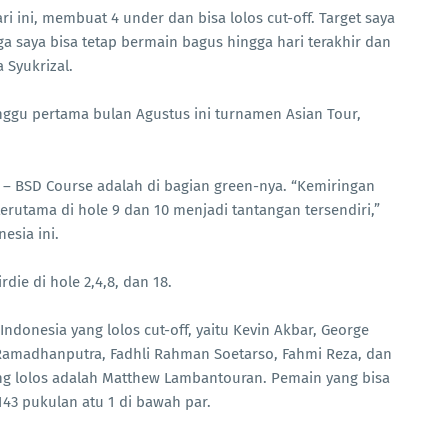
i ini, membuat 4 under dan bisa lolos cut-off. Target saya
 saya bisa tetap bermain bagus hingga hari terakhir dan
 Syukrizal.
minggu pertama bulan Agustus ini turnamen Asian Tour,
f – BSD Course adalah di bagian green-nya. “Kemiringan
terutama di hole 9 dan 10 menjadi tantangan tersendiri,”
esia ini.
die di hole 2,4,8, dan 18.
 Indonesia yang lolos cut-off, yaitu Kevin Akbar, George
 Ramadhanputra, Fadhli Rahman Soetarso, Fahmi Reza, dan
ang lolos adalah Matthew Lambantouran. Pemain yang bisa
143 pukulan atu 1 di bawah par.