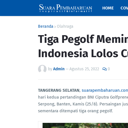
HOME
COV
Beranda
Olahraga
Tiga Pegolf Memi
Indonesia Lolos C
by
Admin
—
Agustus 25, 2022
0
TANGERANG SELATAN
,
suarapembaharuan.co
hari kedua pertandingan BNI Ciputra Golfpren
Serpong, Banten, Kamis (25/8). Persaingan j
sementara ditempati tiga orang pegolf.