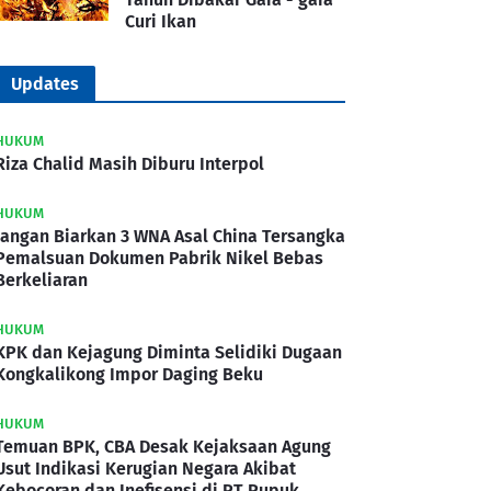
Curi Ikan
Updates
HUKUM
Riza Chalid Masih Diburu Interpol
HUKUM
Jangan Biarkan 3 WNA Asal China Tersangka
Pemalsuan Dokumen Pabrik Nikel Bebas
Berkeliaran
HUKUM
KPK dan Kejagung Diminta Selidiki Dugaan
Kongkalikong Impor Daging Beku
HUKUM
Temuan BPK, CBA Desak Kejaksaan Agung
Usut Indikasi Kerugian Negara Akibat
Kebocoran dan Inefisensi di PT Pupuk