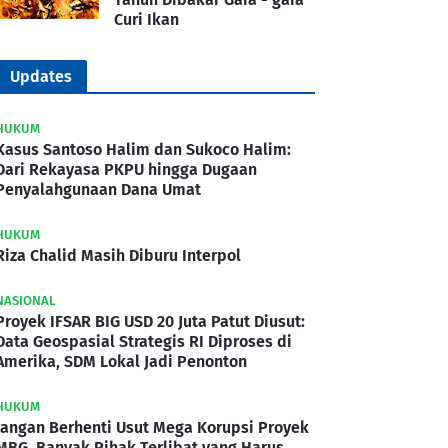
Curi Ikan
Updates
HUKUM
Kasus Santoso Halim dan Sukoco Halim:
Dari Rekayasa PKPU hingga Dugaan
Penyalahgunaan Dana Umat
HUKUM
Riza Chalid Masih Diburu Interpol
NASIONAL
Proyek IFSAR BIG USD 20 Juta Patut Diusut:
Data Geospasial Strategis RI Diproses di
Amerika, SDM Lokal Jadi Penonton
HUKUM
Jangan Berhenti Usut Mega Korupsi Proyek
MBG, Banyak Pihak Terlibat yang Harus