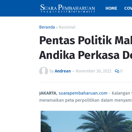
HOME
COV
Beranda
Nasional
Pentas Politik M
Andika Perkasa D
by
Andrean
—
November 30, 2022
0
JAKARTA
,
suarapembaharuan.com
- Kalangan 
meramaikan peta perpolitikan dalam menyam