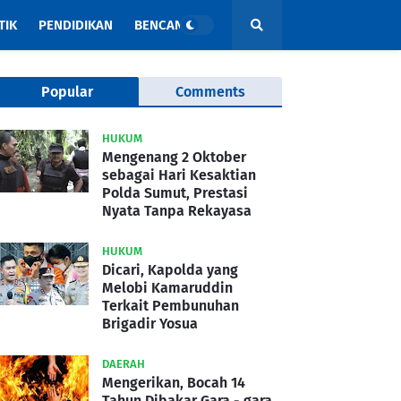
TIK
PENDIDIKAN
BENCANA
Popular
Comments
HUKUM
Mengenang 2 Oktober
sebagai Hari Kesaktian
Polda Sumut, Prestasi
Nyata Tanpa Rekayasa
HUKUM
Dicari, Kapolda yang
Melobi Kamaruddin
Terkait Pembunuhan
Brigadir Yosua
DAERAH
Mengerikan, Bocah 14
Tahun Dibakar Gara - gara