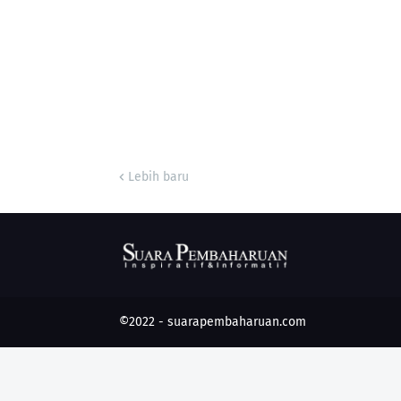
Lebih baru
©2022 -
suarapembaharuan.com