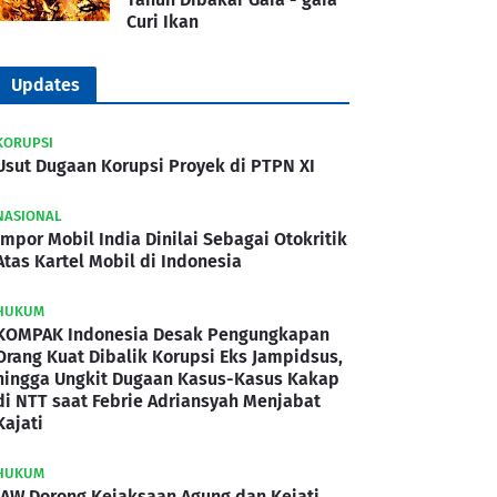
Curi Ikan
Updates
KORUPSI
Usut Dugaan Korupsi Proyek di PTPN XI
NASIONAL
Impor Mobil India Dinilai Sebagai Otokritik
Atas Kartel Mobil di Indonesia
HUKUM
KOMPAK Indonesia Desak Pengungkapan
Orang Kuat Dibalik Korupsi Eks Jampidsus,
hingga Ungkit Dugaan Kasus-Kasus Kakap
di NTT saat Febrie Adriansyah Menjabat
Kajati
HUKUM
IAW Dorong Kejaksaan Agung dan Kejati