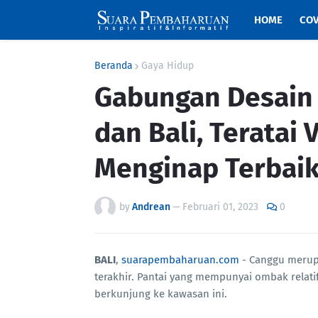
HOME
COV
Beranda
Gaya Hidup
Gabungan Desain
dan Bali, Teratai 
Menginap Terbaik
by
Andrean
—
Februari 01, 2023
0
BALI
,
suarapembaharuan.com
- Canggu merupa
terakhir. Pantai yang mempunyai ombak rela
berkunjung ke kawasan ini.