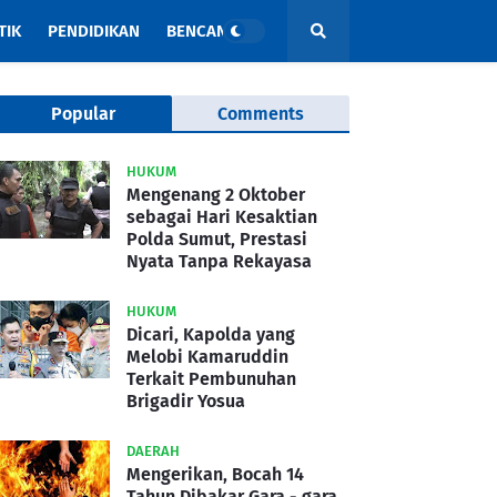
TIK
PENDIDIKAN
BENCANA
Popular
Comments
HUKUM
Mengenang 2 Oktober
sebagai Hari Kesaktian
Polda Sumut, Prestasi
Nyata Tanpa Rekayasa
HUKUM
Dicari, Kapolda yang
Melobi Kamaruddin
Terkait Pembunuhan
Brigadir Yosua
DAERAH
Mengerikan, Bocah 14
Tahun Dibakar Gara - gara