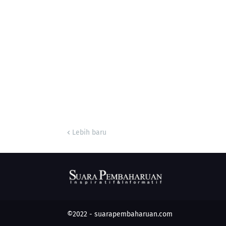
Lebih baru
©2022 -
suarapembaharuan.com