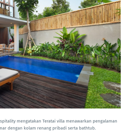
ospitality mengatakan Teratai villa menawarkan pengalaman
mar dengan kolam renang pribadi serta bathtub.