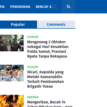
TIK
PENDIDIKAN
BENCANA
Popular
Comments
HUKUM
Mengenang 2 Oktober
sebagai Hari Kesaktian
Polda Sumut, Prestasi
Nyata Tanpa Rekayasa
HUKUM
Dicari, Kapolda yang
Melobi Kamaruddin
Terkait Pembunuhan
Brigadir Yosua
DAERAH
Mengerikan, Bocah 14
Tahun Dibakar Gara - gara