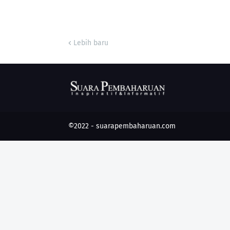
Lebih baru
©2022 -
suarapembaharuan.com