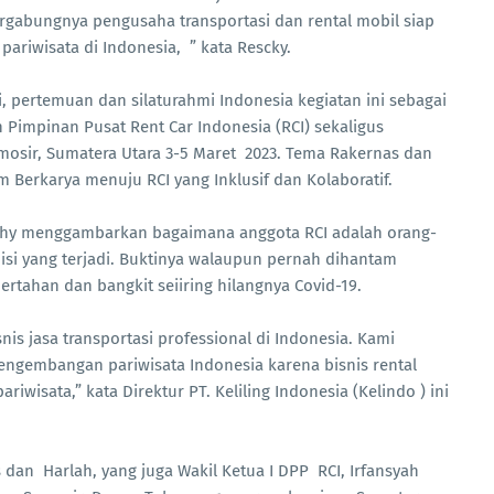
ergabungnya pengusaha transportasi dan rental mobil siap
ariwisata di Indonesia, ” kata Rescky.
, pertemuan dan silaturahmi Indonesia kegiatan ini sebagai
 Pimpinan Pusat Rent Car Indonesia (RCI) sekaligus
amosir, Sumatera Utara 3-5 Maret 2023. Tema Rakernas dan
 Berkarya menuju RCI yang Inklusif dan Kolaboratif.
hy menggambarkan bagaimana anggota RCI adalah orang-
si yang terjadi. Buktinya walaupun pernah dihantam
rtahan dan bangkit seiiring hilangnya Covid-19.
is jasa transportasi professional di Indonesia. Kami
gembangan pariwisata Indonesia karena bisnis rental
ariwisata,” kata Direktur PT. Keliling Indonesia (Kelindo ) ini
 dan Harlah, yang juga Wakil Ketua I DPP RCI, Irfansyah