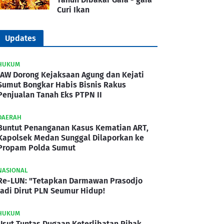
Curi Ikan
Updates
HUKUM
IAW Dorong Kejaksaan Agung dan Kejati
Sumut Bongkar Habis Bisnis Rakus
Penjualan Tanah Eks PTPN II
DAERAH
Buntut Penanganan Kasus Kematian ART,
Kapolsek Medan Sunggal Dilaporkan ke
Propam Polda Sumut
NASIONAL
Re-LUN: "Tetapkan Darmawan Prasodjo
Jadi Dirut PLN Seumur Hidup!
HUKUM
Usut Tuntas Dugaan Keterlibatan Pihak