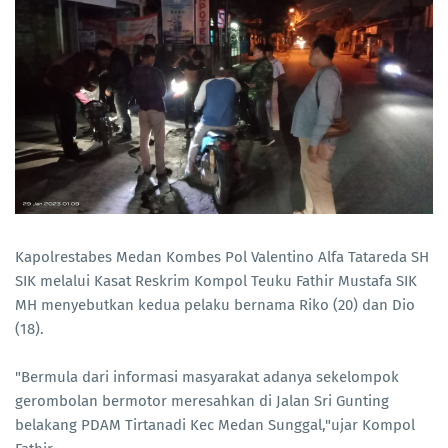
Kapolrestabes Medan Kombes Pol Valentino Alfa Tatareda SH
SIK melalui Kasat Reskrim Kompol Teuku Fathir Mustafa SIK
MH menyebutkan kedua pelaku bernama Riko (20) dan Dio
(18).
"Bermula dari informasi masyarakat adanya sekelompok
gerombolan bermotor meresahkan di Jalan Sri Gunting
belakang PDAM Tirtanadi Kec Medan Sunggal,"ujar Kompol