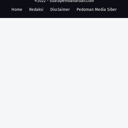
©2022 -
suarapembaharuan.com
Home
Redaksi
Disclaimer
Pedoman Media Siber