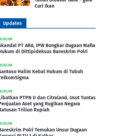
Curi Ikan
Updates
HUKUM
Skandal PT ARA, IPW Bongkar Dugaan Mafia
Hukum di Dittipideksus Bareskrim Polri
HUKUM
Santoso Halim Kebal Hukum di Tubuh
TelkomSigma
HUKUM
Libatkan PTPN II dan Citraland, Usut Tuntas
Penjualan Aset yang Rugikan Negara
Ratusan Triliun Rupiah
HUKUM
Bareskrim Polri Temukan Unsur Dugaan
Korupsi PLTU 1 di Kalbar