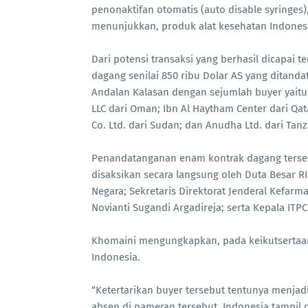
penonaktifan otomatis (auto disable syringes
menunjukkan, produk alat kesehatan Indonesi
Dari potensi transaksi yang berhasil dicapai t
dagang senilai 850 ribu Dolar AS yang ditand
Andalan Kalasan dengan sejumlah buyer yaitu 
LLC dari Oman; Ibn Al Haytham Center dari Qat
Co. Ltd. dari Sudan; dan Anudha Ltd. dari Tanz
Penandatanganan enam kontrak dagang terseb
disaksikan secara langsung oleh Duta Besar RI
Negara; Sekretaris Direktorat Jenderal Kefarm
Novianti Sugandi Argadireja; serta Kepala I
Khomaini mengungkapkan, pada keikutsertaan 
Indonesia.
“Ketertarikan buyer tersebut tentunya menjadi
absen di pameran tersebut. Indonesia tampil di