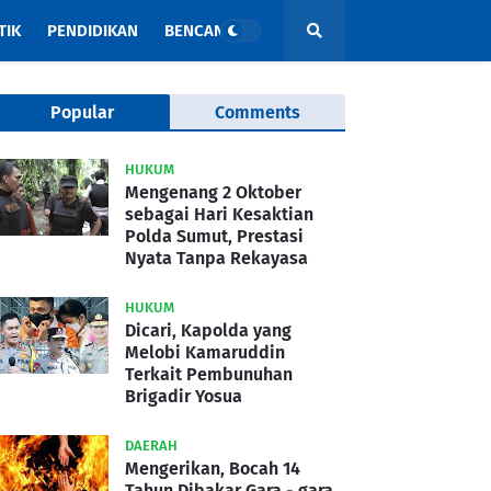
TIK
PENDIDIKAN
BENCANA
Popular
Comments
HUKUM
Mengenang 2 Oktober
sebagai Hari Kesaktian
Polda Sumut, Prestasi
Nyata Tanpa Rekayasa
HUKUM
Dicari, Kapolda yang
Melobi Kamaruddin
Terkait Pembunuhan
Brigadir Yosua
DAERAH
Mengerikan, Bocah 14
Tahun Dibakar Gara - gara