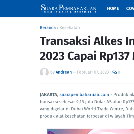
HOME
COV
Beranda
Kesehatan
Transaksi Alkes I
2023 Capai Rp137 
by
Andrean
—
Februari 07, 2023
0
JAKARTA
,
suarapembaharuan.com
- Produk al
transaksi sebesar 9,15 juta Dolar AS atau Rp13
yang digelar di Dubai World Trade Centre, Du
produk alat kesehatan terbesar di wilayah Tim