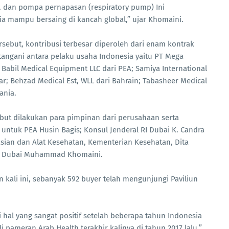
), dan pompa pernapasan (respiratory pump) Ini
a mampu bersaing di kancah global,” ujar Khomaini.
ersebut, kontribusi terbesar diperoleh dari enam kontrak
atangani antara pelaku usaha Indonesia yaitu PT Mega
Babil Medical Equipment LLC dari PEA; Samiya International
ar; Behzad Medical Est, WLL dari Bahrain; Tabasheer Medical
ania.
ut dilakukan para pimpinan dari perusahaan serta
 untuk PEA Husin Bagis; Konsul Jenderal RI Dubai K. Candra
asian dan Alat Kesehatan, Kementerian Kesehatan, Dita
TPC Dubai Muhammad Khomaini.
kali ini, sebanyak 592 buyer telah mengunjungi Paviliun
 hal yang sangat positif setelah beberapa tahun Indonesia
 pameran Arab Health terakhir kalinya di tahun 2017 lalu,”