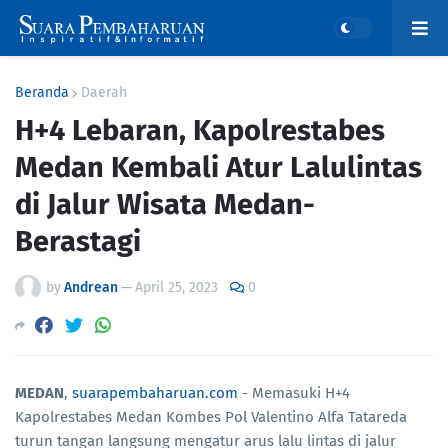
Beranda
Daerah
H+4 Lebaran, Kapolrestabes
Medan Kembali Atur Lalulintas
di Jalur Wisata Medan-
Berastagi
by
Andrean
—
April 25, 2023
0
MEDAN
,
suarapembaharuan.com
- Memasuki H+4
Kapolrestabes Medan Kombes Pol Valentino Alfa Tatareda
turun tangan langsung mengatur arus lalu lintas di jalur