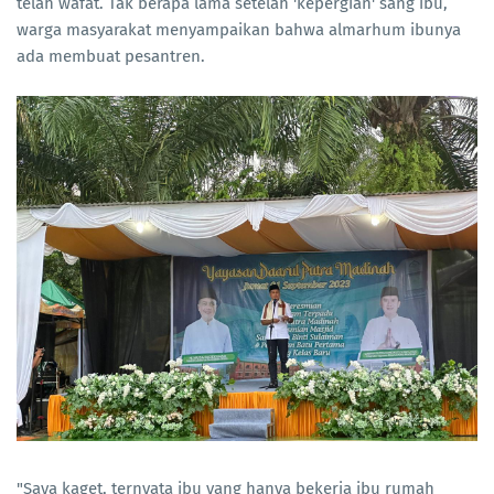
telah wafat. Tak berapa lama setelah 'kepergian' sang ibu,
warga masyarakat menyampaikan bahwa almarhum ibunya
ada membuat pesantren.
"Saya kaget, ternyata ibu yang hanya bekerja ibu rumah