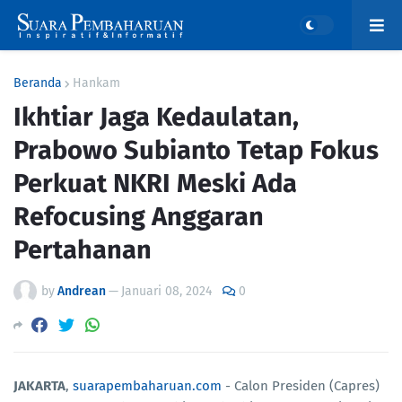
Beranda
Hankam
Ikhtiar Jaga Kedaulatan,
Prabowo Subianto Tetap Fokus
Perkuat NKRI Meski Ada
Refocusing Anggaran
Pertahanan
by
Andrean
—
Januari 08, 2024
0
JAKARTA
,
suarapembaharuan.com
- Calon Presiden (Capres)