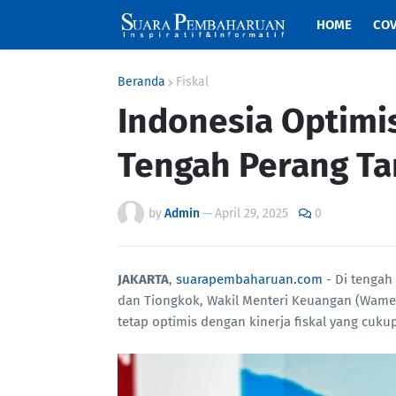
HOME
COV
Beranda
Fiskal
Indonesia Optimist
Tengah Perang Tar
by
Admin
—
April 29, 2025
0
JAKARTA
,
suarapembaharuan.com
- Di tengah 
dan Tiongkok, Wakil Menteri Keuangan (Wa
tetap optimis dengan kinerja fiskal yang cuku