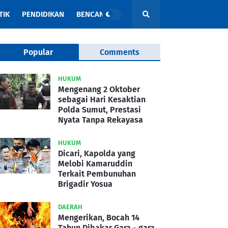
TIK
PENDIDIKAN
BENCANA
Popular
Comments
HUKUM
Mengenang 2 Oktober
sebagai Hari Kesaktian
Polda Sumut, Prestasi
Nyata Tanpa Rekayasa
HUKUM
Dicari, Kapolda yang
Melobi Kamaruddin
Terkait Pembunuhan
Brigadir Yosua
DAERAH
Mengerikan, Bocah 14
Tahun Dibakar Gara - gara