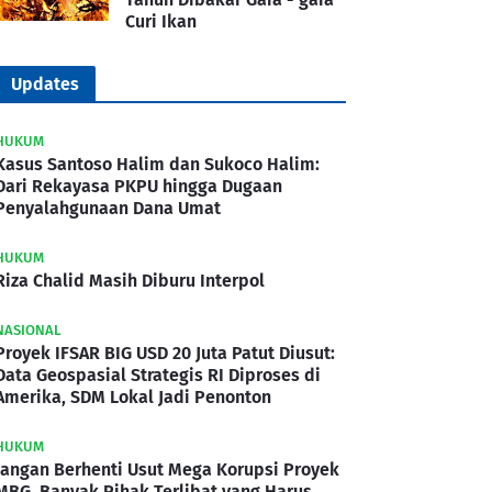
Curi Ikan
Updates
HUKUM
Kasus Santoso Halim dan Sukoco Halim:
Dari Rekayasa PKPU hingga Dugaan
Penyalahgunaan Dana Umat
HUKUM
Riza Chalid Masih Diburu Interpol
NASIONAL
Proyek IFSAR BIG USD 20 Juta Patut Diusut:
Data Geospasial Strategis RI Diproses di
Amerika, SDM Lokal Jadi Penonton
HUKUM
Jangan Berhenti Usut Mega Korupsi Proyek
MBG, Banyak Pihak Terlibat yang Harus