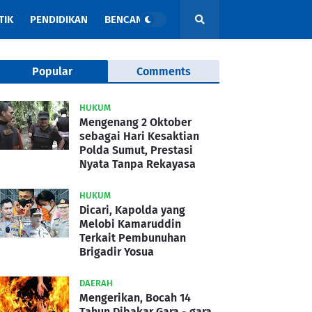
TIK
PENDIDIKAN
BENCANA
Popular
Comments
HUKUM
Mengenang 2 Oktober
sebagai Hari Kesaktian
Polda Sumut, Prestasi
Nyata Tanpa Rekayasa
HUKUM
Dicari, Kapolda yang
Melobi Kamaruddin
Terkait Pembunuhan
Brigadir Yosua
DAERAH
Mengerikan, Bocah 14
Tahun Dibakar Gara - gara