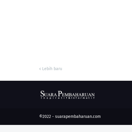
Lebih baru
©2022 -
suarapembaharuan.com