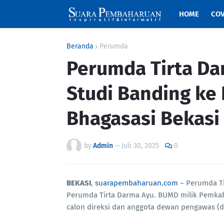
HOME
COV
Beranda
Perumda
Perumda Tirta Da
Studi Banding ke
Bhagasasi Bekasi
by
Admin
—
Juli 30, 2025
0
BEKASI
,
suarapembaharuan.com
– Perumda Ti
Perumda Tirta Darma Ayu. BUMD milik Pemkab 
calon direksi dan anggota dewan pengawas (