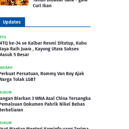
Curi Ikan
Updates
MTQ
MTQ ke-34 se Kalbar Resmi Ditutup, Kubu
Raya Raih Juara , Kayong Utara Sukses
Masuk 5 Besar
DAERAH
Perkuat Persatuan, Rommy Van Boy Ajak
Warga Tolak LGBT
HUKUM
Jangan Biarkan 3 WNA Asal China Tersangka
Pemalsuan Dokumen Pabrik Nikel Bebas
Berkeliaran
HUKUM
Usut Mantan Menteri Kominfo yang Terima