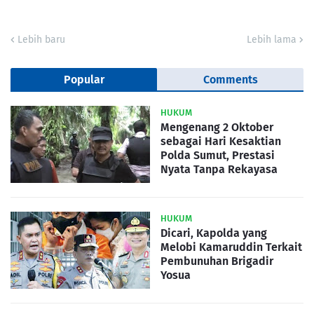
Lebih baru
Lebih lama
Popular
Comments
HUKUM
Mengenang 2 Oktober
sebagai Hari Kesaktian
Polda Sumut, Prestasi
Nyata Tanpa Rekayasa
HUKUM
Dicari, Kapolda yang
Melobi Kamaruddin Terkait
Pembunuhan Brigadir
Yosua