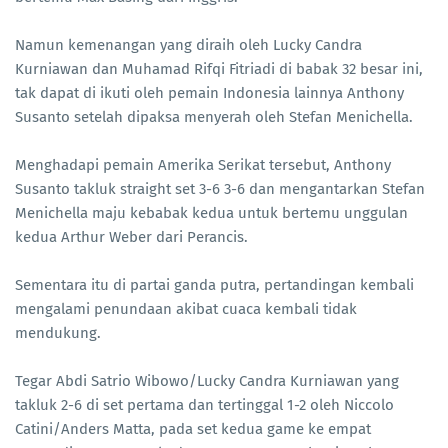
Namun kemenangan yang diraih oleh Lucky Candra
Kurniawan dan Muhamad Rifqi Fitriadi di babak 32 besar ini,
tak dapat di ikuti oleh pemain Indonesia lainnya Anthony
Susanto setelah dipaksa menyerah oleh Stefan Menichella.
Menghadapi pemain Amerika Serikat tersebut, Anthony
Susanto takluk straight set 3-6 3-6 dan mengantarkan Stefan
Menichella maju kebabak kedua untuk bertemu unggulan
kedua Arthur Weber dari Perancis.
Sementara itu di partai ganda putra, pertandingan kembali
mengalami penundaan akibat cuaca kembali tidak
mendukung.
Tegar Abdi Satrio Wibowo/Lucky Candra Kurniawan yang
takluk 2-6 di set pertama dan tertinggal 1-2 oleh Niccolo
Catini/Anders Matta, pada set kedua game ke empat