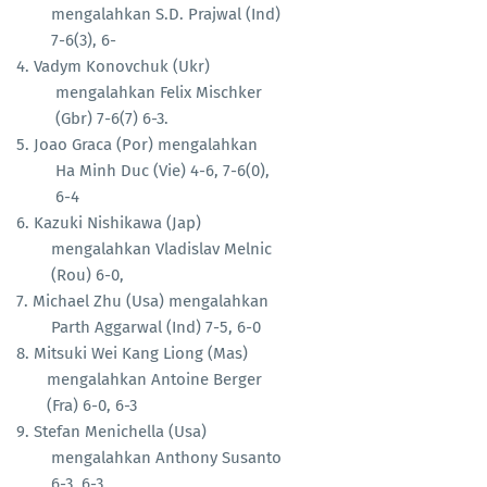
mengalahkan S.D. Prajwal (Ind)
7-6(3), 6-
4. Vadym Konovchuk (Ukr)
mengalahkan Felix Mischker
(Gbr) 7-6(7) 6-3.
5. Joao Graca (Por) mengalahkan
Ha Minh Duc (Vie) 4-6, 7-6(0),
6-4
6. Kazuki Nishikawa (Jap)
mengalahkan Vladislav Melnic
(Rou) 6-0,
7. Michael Zhu (Usa) mengalahkan
Parth Aggarwal (Ind) 7-5, 6-0
8. Mitsuki Wei Kang Liong (Mas)
mengalahkan Antoine Berger
(Fra) 6-0, 6-3
9. Stefan Menichella (Usa)
mengalahkan Anthony Susanto
6-3, 6-3