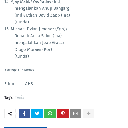
15. Ajay Malik/Yas Yadav (Ind)
mengalahkan Anup Bangargi
(Ind)/Ethan David Zapp (Ina)
(tunda)
16. Michael Dylan Jimenez (Sgp)/
Renaldi Aqila Salim (Ina)
mengalahkan Joao Graca/
Diogo Moraes (Por)
(tunda)
Kategori : News
Editor : AHS
Tags:
Tenis