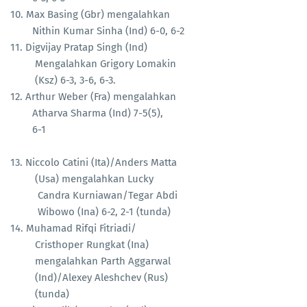
10. Max Basing (Gbr) mengalahkan
Nithin Kumar Sinha (Ind) 6-0, 6-2
11. Digvijay Pratap Singh (Ind)
Mengalahkan Grigory Lomakin
(Ksz) 6-3, 3-6, 6-3.
12. Arthur Weber (Fra) mengalahkan
Atharva Sharma (Ind) 7-5(5),
6-1
13. Niccolo Catini (Ita)/Anders Matta
(Usa) mengalahkan Lucky
Candra Kurniawan/Tegar Abdi
Wibowo (Ina) 6-2, 2-1 (tunda)
14. Muhamad Rifqi Fitriadi/
Cristhoper Rungkat (Ina)
mengalahkan Parth Aggarwal
(Ind)/Alexey Aleshchev (Rus)
(tunda)