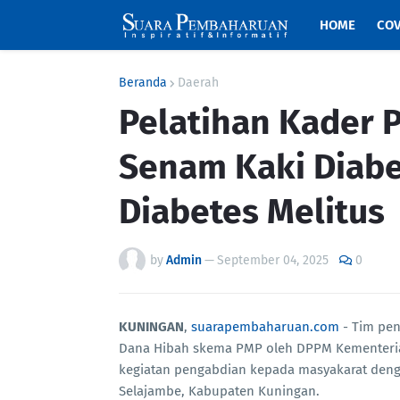
HOME
COV
Beranda
Daerah
Pelatihan Kader 
Senam Kaki Diab
Diabetes Melitus
by
Admin
—
September 04, 2025
0
KUNINGAN
,
suarapembaharuan.com
- Tim pen
Dana Hibah skema PMP oleh DPPM Kementerian
kegiatan pengabdian kepada masyakarat den
Selajambe, Kabupaten Kuningan.