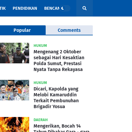
TIK
PENDIDIKAN
BENCANA
Popular
Comments
HUKUM
Mengenang 2 Oktober
sebagai Hari Kesaktian
Polda Sumut, Prestasi
Nyata Tanpa Rekayasa
HUKUM
Dicari, Kapolda yang
Melobi Kamaruddin
Terkait Pembunuhan
Brigadir Yosua
DAERAH
Mengerikan, Bocah 14
Tahun Dibakar Gara - gara