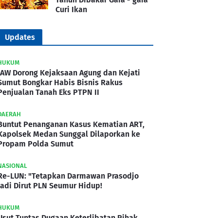
Curi Ikan
Updates
HUKUM
IAW Dorong Kejaksaan Agung dan Kejati
Sumut Bongkar Habis Bisnis Rakus
Penjualan Tanah Eks PTPN II
DAERAH
Buntut Penanganan Kasus Kematian ART,
Kapolsek Medan Sunggal Dilaporkan ke
Propam Polda Sumut
NASIONAL
Re-LUN: "Tetapkan Darmawan Prasodjo
Jadi Dirut PLN Seumur Hidup!
HUKUM
Usut Tuntas Dugaan Keterlibatan Pihak