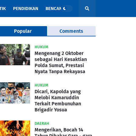
TIK
PENDIDIKAN
BENCANA
Popular
Comments
HUKUM
Mengenang 2 Oktober
sebagai Hari Kesaktian
Polda Sumut, Prestasi
Nyata Tanpa Rekayasa
HUKUM
Dicari, Kapolda yang
Melobi Kamaruddin
Terkait Pembunuhan
Brigadir Yosua
DAERAH
Mengerikan, Bocah 14
Tahun Dibakar Gara - gara