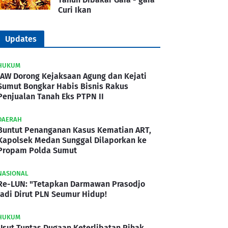
Curi Ikan
Updates
HUKUM
IAW Dorong Kejaksaan Agung dan Kejati
Sumut Bongkar Habis Bisnis Rakus
Penjualan Tanah Eks PTPN II
DAERAH
Buntut Penanganan Kasus Kematian ART,
Kapolsek Medan Sunggal Dilaporkan ke
Propam Polda Sumut
NASIONAL
Re-LUN: "Tetapkan Darmawan Prasodjo
Jadi Dirut PLN Seumur Hidup!
HUKUM
Usut Tuntas Dugaan Keterlibatan Pihak