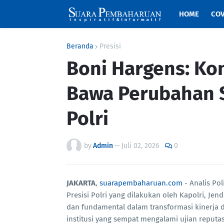
HOME
COV
Beranda
Presisi
Boni Hargens: Kon
Bawa Perubahan S
Polri
by
Admin
—
Juli 02, 2026
0
JAKARTA
,
suarapembaharuan.com
- Analis Po
Presisi Polri yang dilakukan oleh Kapolri, Je
dan fundamental dalam transformasi kinerja d
institusi yang sempat mengalami ujian reputa