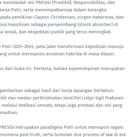
a membedah visi PRESISI (Prediktif, Responsibilitas, dan
 kerja Polri, serta menempatkannya dalam kerangka
 pada pemikiran Clayton Christensen, Jürgen Habermas, dan
itusi kepolisian sebagai penyeimbang (shock absorber) di
dia sosial, dan ekspektasi publik yang terus meningkat.
 Polri 2025–2045, peta jalan transformasi kepolisian menuju
rancang untuk merespons ancaman hybrida di masa depan.
igus dari buka ini. Pertama, bahwa kepemimpinan merupakan
 digambarkan sebagai hasil dari kerja lapangan bertahun-
litik dan medan perkhidmatan Jend.Pol Listyo Sigit Prabowo
 melalui dedikasi semata, tetapi juga prestasi dan visi yang
Ramadhan.
i PRESISI merupakan paradigma Polri untuk merespon ragam
 fenomena post truth, serta tuntutan due process of law di era