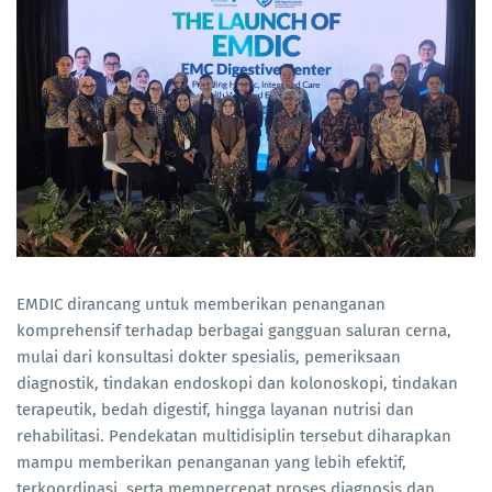
EMDIC dirancang untuk memberikan penanganan
komprehensif terhadap berbagai gangguan saluran cerna,
mulai dari konsultasi dokter spesialis, pemeriksaan
diagnostik, tindakan endoskopi dan kolonoskopi, tindakan
terapeutik, bedah digestif, hingga layanan nutrisi dan
rehabilitasi. Pendekatan multidisiplin tersebut diharapkan
mampu memberikan penanganan yang lebih efektif,
terkoordinasi, serta mempercepat proses diagnosis dan