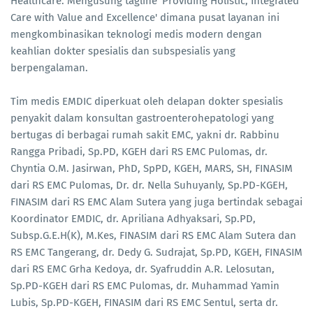
Healthcare. Mengusung tagline 'Providing Holistic, Integrated
Care with Value and Excellence' dimana pusat layanan ini
mengkombinasikan teknologi medis modern dengan
keahlian dokter spesialis dan subspesialis yang
berpengalaman.
Tim medis EMDIC diperkuat oleh delapan dokter spesialis
penyakit dalam konsultan gastroenterohepatologi yang
bertugas di berbagai rumah sakit EMC, yakni dr. Rabbinu
Rangga Pribadi, Sp.PD, KGEH dari RS EMC Pulomas, dr.
Chyntia O.M. Jasirwan, PhD, SpPD, KGEH, MARS, SH, FINASIM
dari RS EMC Pulomas, Dr. dr. Nella Suhuyanly, Sp.PD-KGEH,
FINASIM dari RS EMC Alam Sutera yang juga bertindak sebagai
Koordinator EMDIC, dr. Apriliana Adhyaksari, Sp.PD,
Subsp.G.E.H(K), M.Kes, FINASIM dari RS EMC Alam Sutera dan
RS EMC Tangerang, dr. Dedy G. Sudrajat, Sp.PD, KGEH, FINASIM
dari RS EMC Grha Kedoya, dr. Syafruddin A.R. Lelosutan,
Sp.PD-KGEH dari RS EMC Pulomas, dr. Muhammad Yamin
Lubis, Sp.PD-KGEH, FINASIM dari RS EMC Sentul, serta dr.