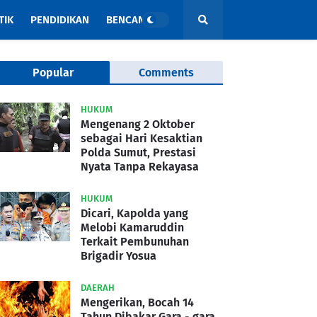
TIK
PENDIDIKAN
BENCANA
Popular
Comments
HUKUM
Mengenang 2 Oktober
sebagai Hari Kesaktian
Polda Sumut, Prestasi
Nyata Tanpa Rekayasa
HUKUM
Dicari, Kapolda yang
Melobi Kamaruddin
Terkait Pembunuhan
Brigadir Yosua
DAERAH
Mengerikan, Bocah 14
Tahun Dibakar Gara - gara