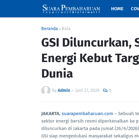
HOME
COV
Beranda
Bola
GSI Diluncurkan, 
Energi Kebut Tar
Dunia
by
Admin
—
Juni 27, 2026
0
JAKARTA
,
suarapembaharuan.com
– Sebuah te
sektor energi bersih resmi diperkenalkan ke 
diluncurkan di Jakarta pada Jumat (26/6/202
GSI siap mengedukasi masyarakat sekaligus me