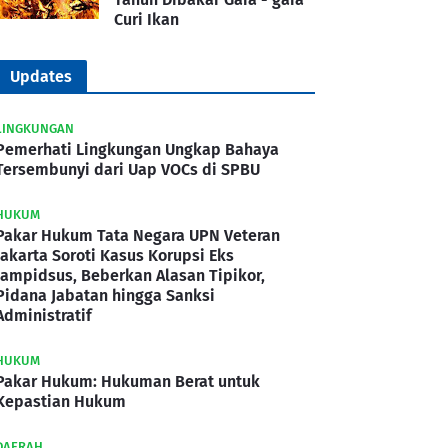
Curi Ikan
Updates
LINGKUNGAN
Pemerhati Lingkungan Ungkap Bahaya
Tersembunyi dari Uap VOCs di SPBU
HUKUM
Pakar Hukum Tata Negara UPN Veteran
Jakarta Soroti Kasus Korupsi Eks
Jampidsus, Beberkan Alasan Tipikor,
Pidana Jabatan hingga Sanksi
Administratif
HUKUM
Pakar Hukum: Hukuman Berat untuk
Kepastian Hukum
DAERAH