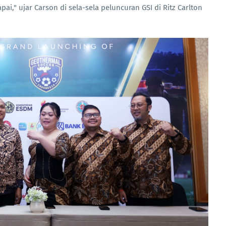
i," ujar Carson di sela-sela peluncuran GSI di Ritz Carlton