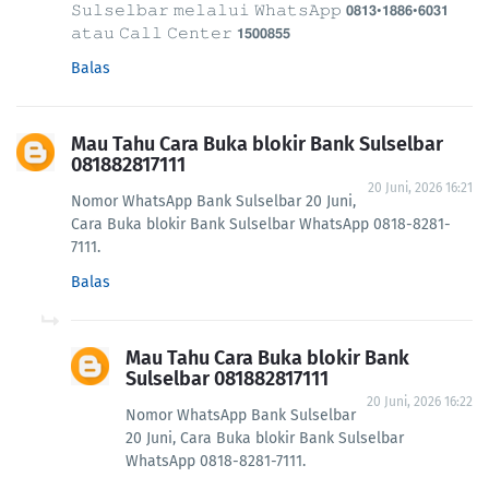
𝚂𝚞𝚕𝚜𝚎𝚕𝚋𝚊𝚛 𝚖𝚎𝚕𝚊𝚕𝚞𝚒 𝚆𝚑𝚊𝚝𝚜𝙰𝚙𝚙 𝟬𝟴𝟭𝟯•𝟭𝟴𝟴𝟲•𝟲𝟬𝟯𝟭
𝚊𝚝𝚊𝚞 𝙲𝚊𝚕𝚕 𝙲𝚎𝚗𝚝𝚎𝚛 𝟭𝟱𝟬𝟬𝟴𝟱𝟱
Balas
Mau Tahu Cara Buka blokir Bank Sulselbar
081882817111
20 Juni, 2026 16:21
Nomor WhatsApp Bank Sulselbar 20 Juni,
Cara Buka blokir Bank Sulselbar WhatsApp 0818-8281-
7111.
Balas
Mau Tahu Cara Buka blokir Bank
Sulselbar 081882817111
20 Juni, 2026 16:22
Nomor WhatsApp Bank Sulselbar
20 Juni, Cara Buka blokir Bank Sulselbar
WhatsApp 0818-8281-7111.