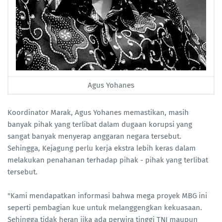
Agus Yohanes
Koordinator Marak, Agus Yohanes memastikan, masih
banyak pihak yang terlibat dalam dugaan korupsi yang
sangat banyak menyerap anggaran negara tersebut.
Sehingga, Kejagung perlu kerja ekstra lebih keras dalam
melakukan penahanan terhadap pihak - pihak yang terlibat
tersebut.
"Kami mendapatkan informasi bahwa mega proyek MBG ini
seperti pembagian kue untuk melanggengkan kekuasaan.
Sehingga tidak heran jika ada perwira tinggi TNI maupun