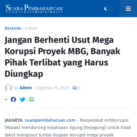
Beranda
hukum
Jangan Berhenti Usut Mega
Korupsi Proyek MBG, Banyak
Pihak Terlibat yang Harus
Diungkap
by
Admin
—
Agustus 10, 2026
0
JAKARTA
,
suarapembaharuan.com
- Masyarakat Antikorupsi
(Marak) mendorong Kejaksaan Agung (Kejagung) untuk tidak
takut mengusut tuntas dugaan korupsi mega proyek