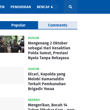
TIK
PENDIDIKAN
BENCANA
Popular
Comments
HUKUM
Mengenang 2 Oktober
sebagai Hari Kesaktian
Polda Sumut, Prestasi
Nyata Tanpa Rekayasa
HUKUM
Dicari, Kapolda yang
Melobi Kamaruddin
Terkait Pembunuhan
Brigadir Yosua
DAERAH
Mengerikan, Bocah 14
Tahun Dibakar Gara - gara