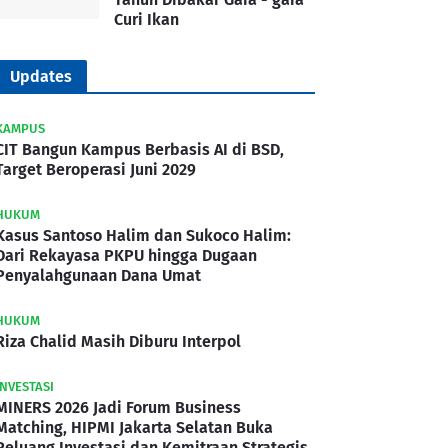
Curi Ikan
Updates
KAMPUS
CIT Bangun Kampus Berbasis AI di BSD,
Target Beroperasi Juni 2029
HUKUM
Kasus Santoso Halim dan Sukoco Halim:
Dari Rekayasa PKPU hingga Dugaan
Penyalahgunaan Dana Umat
HUKUM
Riza Chalid Masih Diburu Interpol
INVESTASI
MINERS 2026 Jadi Forum Business
Matching, HIPMI Jakarta Selatan Buka
Peluang Investasi dan Kemitraan Strategis