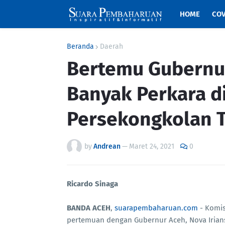
HOME
COV
Beranda
Daerah
Bertemu Gubernur
Banyak Perkara di
Persekongkolan 
by
Andrean
—
Maret 24, 2021
0
Ricardo Sinaga
BANDA ACEH
,
suarapembaharuan.com
- Komis
pertemuan dengan Gubernur Aceh, Nova Irians