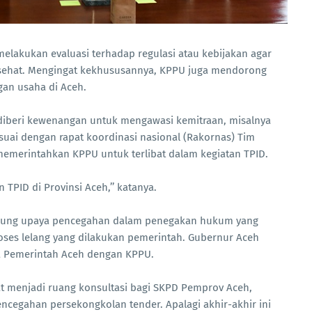
melakukan evaluasi terhadap regulasi atau kebijakan agar
g sehat. Mengingat kekhususannya, KPPU juga mendorong
an usaha di Aceh.
iberi kewenangan untuk mengawasi kemitraan, misalnya
esuai dengan rapat koordinasi nasional (Rakornas) Tim
 memerintahkan KPPU untuk terlibat dalam kegiatan TPID.
 TPID di Provinsi Aceh,’’ katanya.
ukung upaya pencegahan dalam penegakan hukum yang
oses lelang yang dilakukan pemerintah. Gubernur Aceh
a Pemerintah Aceh dengan KPPU.
t menjadi ruang konsultasi bagi SKPD Pemprov Aceh,
ncegahan persekongkolan tender. Apalagi akhir-akhir ini